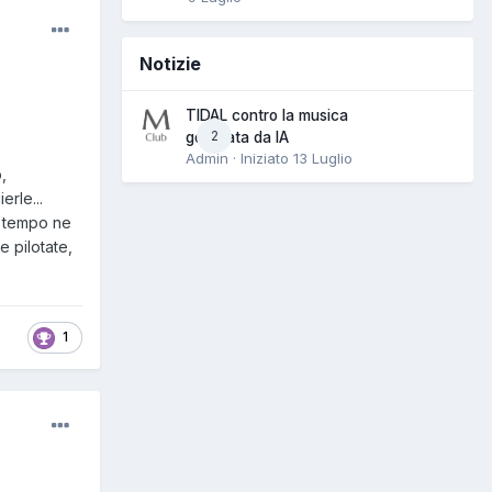
Notizie
TIDAL contro la musica
2
generata da IA
Admin · Iniziato
13 Luglio
,
rle...
o tempo ne
e pilotate,
1