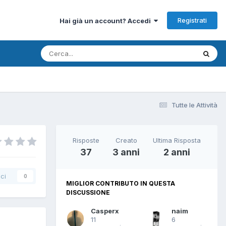
Registrati
Hai già un account? Accedi
Tutte le Attività
Risposte
Creato
Ultima Risposta
37
3 anni
2 anni
ci
0
MIGLIOR CONTRIBUTO IN QUESTA
DISCUSSIONE
Casperx
naim
11
6