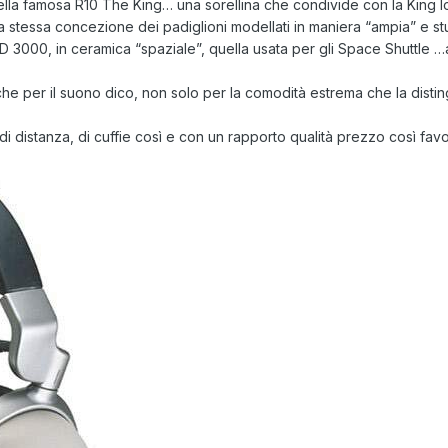
della famosa R10 The King… una sorellina che condivide con la King l
la stessa concezione dei padiglioni modellati in maniera “ampia” e stu
D 3000, in ceramica “spaziale”, quella usata per gli Space Shuttle …
he per il suono dico, non solo per la comodità estrema che la distin
di distanza, di cuffie così e con un rapporto qualità prezzo così fav