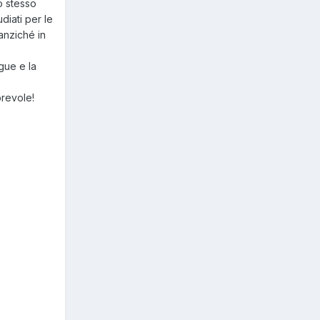
o stesso
diati per le
anziché in
gue e la
orevole!