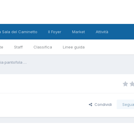
a Sala del Caminetto
Il Foyer
Market
Attività
te
Staff
Classifica
Linee guida
a pantofola …
Condividi
Segua