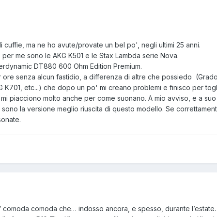
cuffie, ma ne ho avute/provate un bel po', negli ultimi 25 anni.
to per me sono le AKG K501 e le Stax Lambda serie Nova.
yerdynamic DT880 600 Ohm Edition Premium.
 ore senza alcun fastidio, a differenza di altre che possiedo (Grado
01, etc...) che dopo un po' mi creano problemi e finisco per toglie
i piacciono molto anche per come suonano. A mio avviso, e a su
 sono la versione meglio riuscita di questo modello. Se correttament
sonate.
” comoda comoda che… indosso ancora, e spesso, durante l’estate.