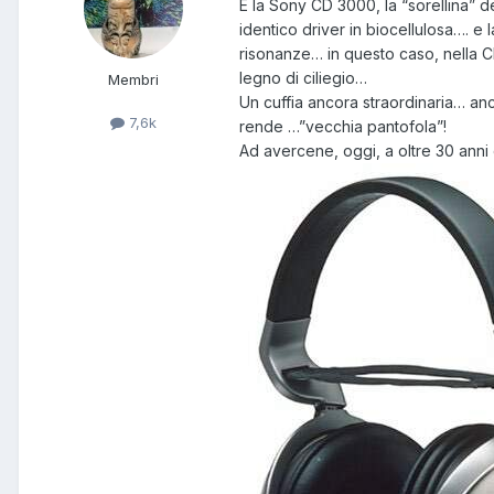
È la Sony CD 3000, la “sorellina” 
identico driver in biocellulosa…. e 
risonanze… in questo caso, nella C
legno di ciliegio…
Membri
Un cuffia ancora straordinaria… anc
7,6k
rende …”vecchia pantofola”!
Ad avercene, oggi, a oltre 30 anni 