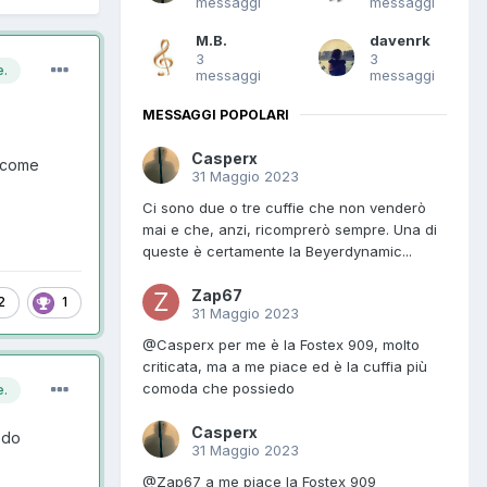
messaggi
messaggi
M.B.
davenrk
3
3
e.
messaggi
messaggi
MESSAGGI POPOLARI
Casperx
è come
31 Maggio 2023
Ci sono due o tre cuffie che non venderò
mai e che, anzi, ricomprerò sempre. Una di
queste è certamente la Beyerdynamic...
Zap67
2
1
31 Maggio 2023
@Casperx per me è la Fostex 909, molto
criticata, ma a me piace ed è la cuffia più
comoda che possiedo
e.
Casperx
iedo
31 Maggio 2023
@Zap67 a me piace la Fostex 909