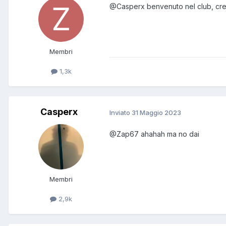
@Casperx
benvenuto nel club, cre
Membri
1,3k
Casperx
Inviato
31 Maggio 2023
@Zap67
ahahah ma no dai
Membri
2,9k