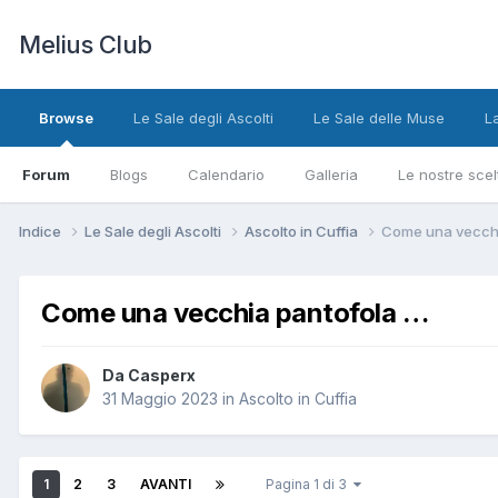
Melius Club
Browse
Le Sale degli Ascolti
Le Sale delle Muse
L
Forum
Blogs
Calendario
Galleria
Le nostre scel
Indice
Le Sale degli Ascolti
Ascolto in Cuffia
Come una vecchi
Come una vecchia pantofola …
Da Casperx
31 Maggio 2023
in
Ascolto in Cuffia
1
2
3
AVANTI
Pagina 1 di 3