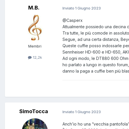
M.B.
Inviato
1 Giugno 2023
@Casperx
Attualmente possiedo una decina di 
Tra tutte, le più comode in assolu
Segue, ad una certa distanza, Be
Queste cuffie posso indossarle per
Membri
Sennheiser HD-600 e HD-650, AKG K7
12,2k
Ad ogni modo, le DT880 600 Ohm m
ho parlato a lungo in questo forum,
danno la paga a cuffie ben più bla
SimoTocca
Inviato
1 Giugno 2023
Anch’io ho una “vecchia pantofola