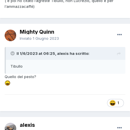
( e poi ho citato l’agreste Tibullo, non Lucrezio, quello è per
l‘ammazzacaffé)
Mighty Quinn
Inviato
1 Giugno 2023
Il 1/6/2023 at 06:25, alexis ha scritto:
Tibullo
Quello del pesto?
1
alexis