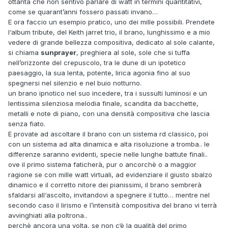
ottanta che non sentivo parlare di watt in termini quantitativi,
come se quarant’anni fossero passati invano…
E ora faccio un esempio pratico, uno dei mille possibili. Prendete
l‘album tribute, del Keith jarret trio, il brano, lunghissimo e a mio
vedere di grande bellezza compositiva, dedicato al sole calante,
si chiama
sunprayer
, preghiera al sole, sole che si tuffa
nell’orizzonte del crepuscolo, tra le dune di un ipotetico
paesaggio, la sua lenta, potente, lirica agonia fino al suo
spegnersi nel silenzio e nel buio notturno.
un brano ipnotico nel suo incedere, tra i sussulti luminosi e un
lentissima silenziosa melodia finale, scandita da bacchette,
metalli e note di piano, con una densità compositiva che lascia
senza fiato.
E provate ad ascoltare il brano con un sistema rd classico, poi
con un sistema ad alta dinamica e alta risoluzione a tromba.. le
differenze saranno evidenti, specie nelle lunghe battute finali..
ove il primo sistema faticherà, pur o ancorchè o a maggior
ragione se con mille watt virtuali, ad evidenziare il giusto sbalzo
dinamico e il corretto nitore dei pianissimi, il brano sembrerà
sfaldarsi all‘ascolto, invitandovi a spegnere il tutto… mentre nel
secondo caso il lirismo e l’intensità compositiva del brano vi terrà
avvinghiati alla poltrona..
perchè ancora una volta, se non c‘è la qualità del primo