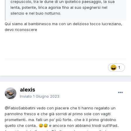
crepuscolo, tra le dune di un ipotetico paesaggio, la sua
lenta, potente, lirica agonia fino al suo spegnersi nel
silenzio e nel buio notturno.
Qui siamo al bambinesco ma con un delizioso tocco lucreziano,
devo riconoscere
1
alexis
Inviato
1 Giugno 2023
@FabioSabbatini
vedo con piacere che ti hanno regalato un
pannolino fresco e che già sorridi al primo sole con vagiti
promettenti.. ma. falli un po‘ più forte.. che è il primo gridolino
quello che conta..
e ancora non abbiamo triodi sull’iPad..
😅
😅