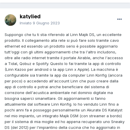
katylied
Inviato
9 Giugno 2023
Suppongo che tu ti stia riferendo al Linn Majik DS, un eccellente
prodotto. Il collegamento alla rete si può fare solo tramite cavo
ethernet ed essendo un prodotto serio è possibile aggiornarlo
tutt'oggi con gli ultimi aggiornamenti che tra l'altro includono,
oltre alle radio internet tramite il portale Airable, anche l'accesso
a Tidal, Qobuz e Spotify. Questo lo fai tramite la app di controllo
(Linn Kazoo per android o la app Linn x Apple). La macchina è
configurabile sia tramite la app da computer Linn Konfig (ancora
per poco) o accedendo all'account Linn che puoi creare dalla
app di controllo e potrai anche beneficiare del sistema di
correzione dell'acustica ambientale nel dominio digitale ma
bisogna saperci smanettare. Gli aggiornamenti si fanno
attualmente dal software Linn Konfig. Io ho venduto Linn fino a
pochi anni fa e posseggo personalmente un Akurate DS Katalyst
nel mio impianto, un integrato Majik DSM (con streamer a bordo)
per il sistema di mia moglie ed ho appena recuperato uno Sneaky
DS (del 2012) per l'impiantino della cucina che ho aggiornato in