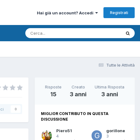
Registrati
Hai già un account? Accedi
Tutte le Attività
Risposte
Creato
Ultima Risposta
15
3 anni
3 anni
ci
0
MIGLIOR CONTRIBUTO IN QUESTA
DISCUSSIONE
Piero51
gorillone
4
3