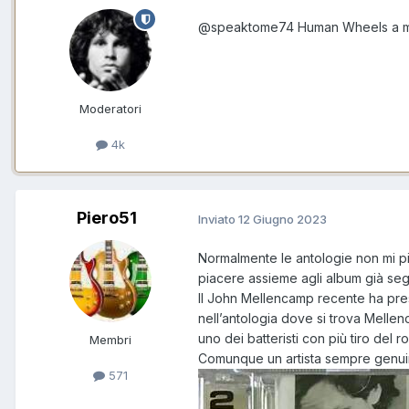
@speaktome74
Human Wheels a m
Moderatori
4k
Piero51
Inviato
12 Giugno 2023
Normalmente le antologie non mi pi
piacere assieme agli album già segn
Il John Mellencamp recente ha preso
nell’antologia dove si trova Melle
uno dei batteristi con più tiro del 
Membri
Comunque un artista sempre genui
571