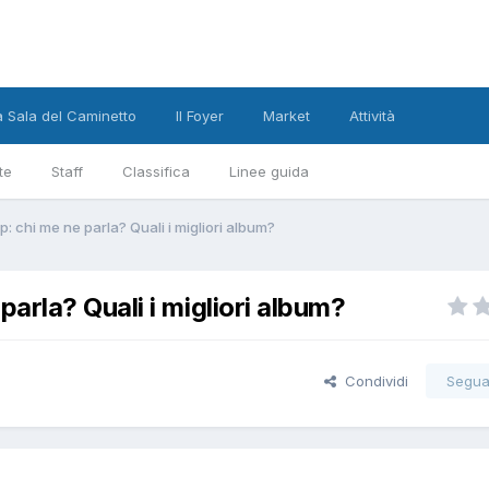
a Sala del Caminetto
Il Foyer
Market
Attività
te
Staff
Classifica
Linee guida
chi me ne parla? Quali i migliori album?
rla? Quali i migliori album?
Condividi
Segua