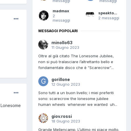
messaggi
messaggi
madmax
speaktome74
2
2 messaggi
messaggi
MESSAGGI POPOLARI
minollo63
11 Giugno 2023
Oltre al già citato The Lonesome Jubilee,
non si può tralasciare l’altrettanto bello e
fondamentale disco che è “Scarecrow”...
gorillone
12 Giugno 2023
Sono tutti a un buon livello; i miei preferiti
sono: scarecrow the lonesome jubilee
human wheels whenever we wanted uh...
he Lonesome
giov.rossi
18 Giugno 2023
Grande Mellencamp. L’ultimo mi piace molto.