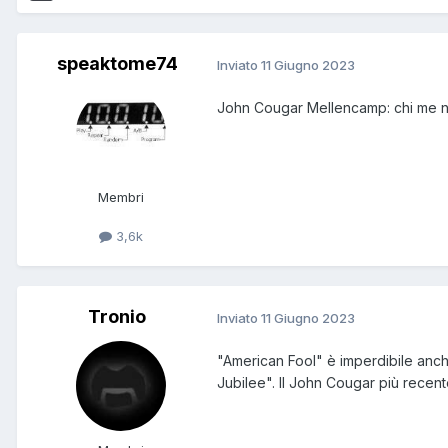
speaktome74
Inviato
11 Giugno 2023
John Cougar Mellencamp: chi me ne 
Membri
3,6k
Tronio
Inviato
11 Giugno 2023
"American Fool" è imperdibile an
Jubilee". Il John Cougar più recen