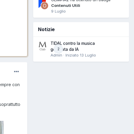
Contenuti Utili
9 Luglio
Notizie
TIDAL contro la musica
2
generata da IA
Admin · Iniziato
13 Luglio
sempre con
soprattutto