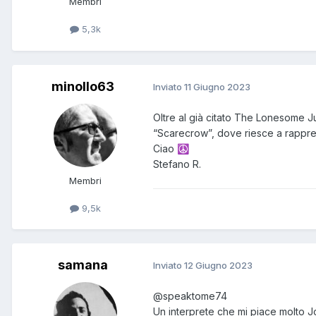
Membri
5,3k
minollo63
Inviato
11 Giugno 2023
Oltre al già citato The Lonesome Ju
“Scarecrow”, dove riesce a rapprese
Ciao
☮️
Stefano R.
Membri
9,5k
samana
Inviato
12 Giugno 2023
@speaktome74
Un interprete che mi piace molto 