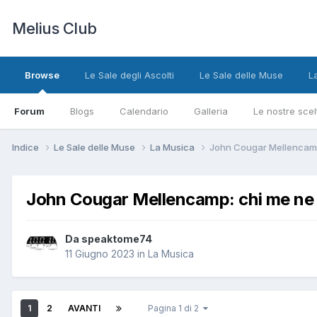
Melius Club
Browse
Le Sale degli Ascolti
Le Sale delle Muse
L
Forum
Blogs
Calendario
Galleria
Le nostre scel
Indice
Le Sale delle Muse
La Musica
John Cougar Mellencamp: 
John Cougar Mellencamp: chi me ne pa
Da speaktome74
11 Giugno 2023
in
La Musica
1
2
AVANTI
Pagina 1 di 2