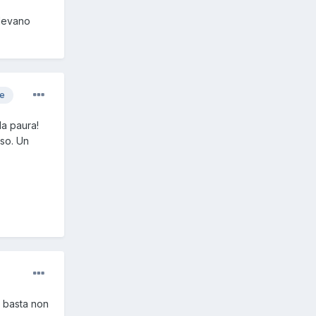
alevano
re
da paura!
sso. Un
, basta non