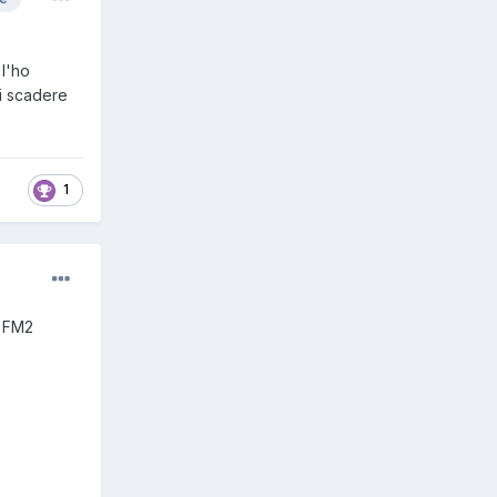
 l'ho
ai scadere
1
a FM2