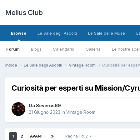
Melius Club
Browse
Le Sale degli Ascolti
Le Sale delle Muse
L
Forum
Blogs
Calendario
Galleria
Le nostre scel
Indice
Le Sale degli Ascolti
Vintage Room
Curiosità per esper
Curiosità per esperti su Mission/Cyr
Da Severus69
21 Giugno 2023
in
Vintage Room
1
2
AVANTI
Pagina 1 di 2