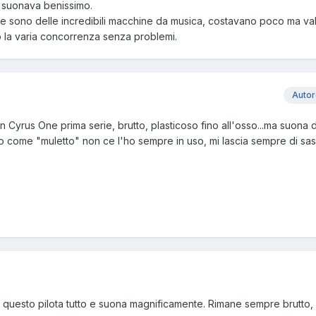
a suonava benissimo.
bile sono delle incredibili macchine da musica, costavano poco ma v
 la varia concorrenza senza problemi.
Auto
 un Cyrus One prima serie, brutto, plasticoso fino all'osso...ma suona 
o come "muletto" non ce l'ho sempre in uso, mi lascia sempre di sa
0 , questo pilota tutto e suona magnificamente. Rimane sempre brutto