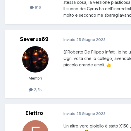
stessa cosa, la versione plasticos
916
Il suono dei Cyrus ha dell'incredi
molto e secondo me sbaragliavano
Severus69
Inviato
25 Giugno 2023
@Roberto De Filippo
Infatti, io ho
Ogni volta che lo collego, avendol
piccolo grande ampli.
👍
Membri
2,5k
Elettro
Inviato
25 Giugno 2023
Un altro vero gioiello è stato X15