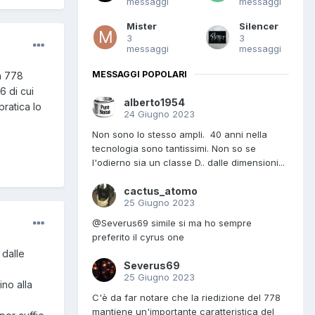
messaggi
messaggi
Mister
Silencer
3
3
messaggi
messaggi
MESSAGGI POPOLARI
on 778
6 di cui
alberto1954
pratica lo
24 Giugno 2023
Non sono lo stesso ampli. 40 anni nella
tecnologia sono tantissimi. Non so se
l'odierno sia un classe D.. dalle dimensioni...
cactus_atomo
25 Giugno 2023
@Severus69 simile si ma ho sempre
preferito il cyrus one
 dalle
Severus69
25 Giugno 2023
ino alla
C'è da far notare che la riedizione del 778
mantiene un'importante caratteristica del