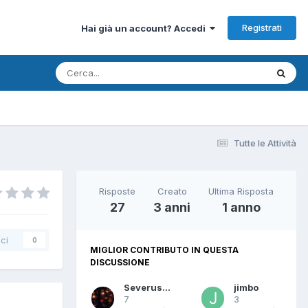
Registrati
Hai già un account? Accedi
Tutte le Attività
Risposte
Creato
Ultima Risposta
27
3 anni
1 anno
ci
0
MIGLIOR CONTRIBUTO IN QUESTA
DISCUSSIONE
Severus69
jimbo
7
3