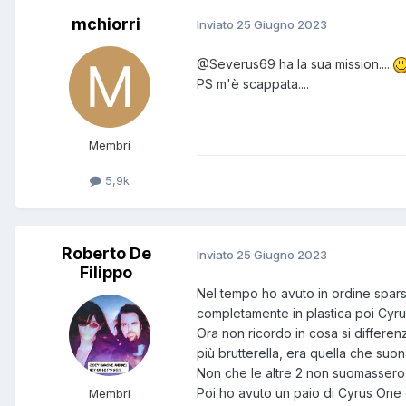
mchiorri
Inviato
25 Giugno 2023
@Severus69
ha la sua mission.....
PS m'è scappata....
Membri
5,9k
Roberto De
Inviato
25 Giugno 2023
Filippo
Nel tempo ho avuto in ordine spars
completamente in plastica poi Cyr
Ora non ricordo in cosa si differen
più brutterella, era quella che su
Non che le altre 2 non suomasser
Poi ho avuto un paio di Cyrus One 
Membri