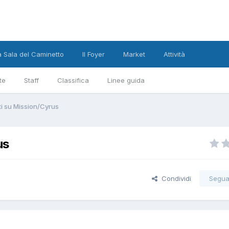
a Sala del Caminetto
Il Foyer
Market
Attività
te
Staff
Classifica
Linee guida
ti su Mission/Cyrus
us
Condividi
Segua