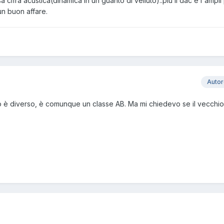
 cifra acustica(dinamica in un guanto di velluto)..piu il dac e l'ampli
n buon affare.
Auto
 è diverso, è comunque un classe AB. Ma mi chiedevo se il vecchi