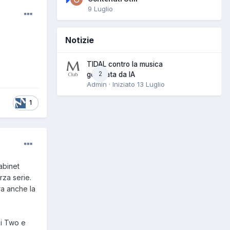
9 Luglio
Notizie
TIDAL contro la musica
2
generata da IA
Admin · Iniziato
13 Luglio
1
abinet
rza serie.
ra anche la
 i Two e