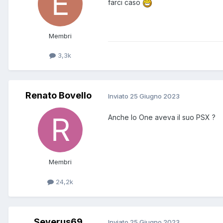
farci caso
Membri
3,3k
Renato Bovello
Inviato
25 Giugno 2023
Anche lo One aveva il suo PSX ?
Membri
24,2k
Severus69
Inviato
25 Giugno 2023