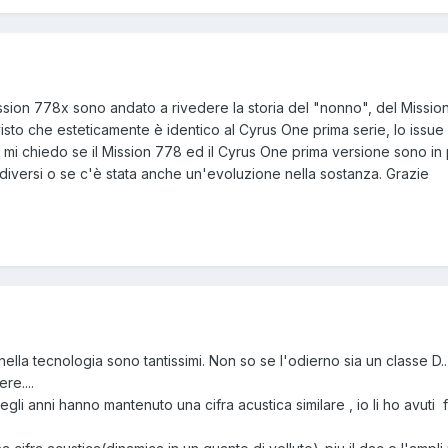
ission 778x sono andato a rivedere la storia del "nonno", del Missi
visto che esteticamente è identico al Cyrus One prima serie, lo issue 
 mi chiedo se il Mission 778 ed il Cyrus One prima versione sono in 
diversi o se c'è stata anche un'evoluzione nella sostanza. Grazie
ella tecnologia sono tantissimi. Non so se l'odierno sia un classe D..
re....
egli anni hanno mantenuto una cifra acustica similare , io li ho avuti f