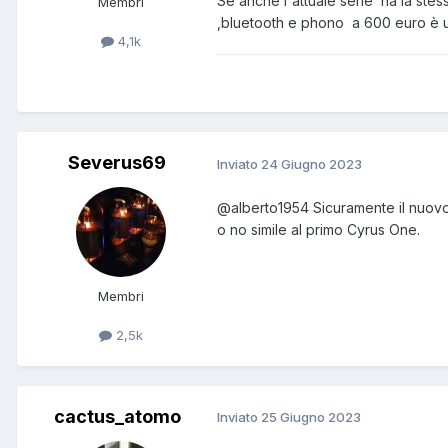
Se anche l'attuale serie ha la stessa
Membri
,bluetooth e phono a 600 euro è u
4,1k
Severus69
Inviato
24 Giugno 2023
@alberto1954
Sicuramente il nuovo
o no simile al primo Cyrus One.
Membri
2,5k
cactus_atomo
Inviato
25 Giugno 2023