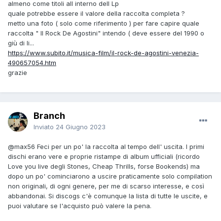
almeno come titoli all interno dell Lp
quale potrebbe essere il valore della raccolta completa ?
metto una foto ( solo come riferimento ) per fare capire quale
raccolta " Il Rock De Agostini" intendo ( deve essere del 1990 o
giù di li...
https://www.subito.it/musica-film/il-rock-de-agostini-venezia-
490657054.htm
grazie
Branch
Inviato
24 Giugno 2023
@max56
Feci per un po' la raccolta al tempo dell' uscita. I primi
dischi erano vere e proprie ristampe di album ufficiali (ricordo
Love you live degli Stones, Cheap Thrills, forse Bookends) ma
dopo un po' cominciarono a uscire praticamente solo compilation
non originali, di ogni genere, per me di scarso interesse, e così
abbandonai. Si discogs c'è comunque la lista di tutte le uscite, e
puoi valutare se l'acquisto può valere la pena.