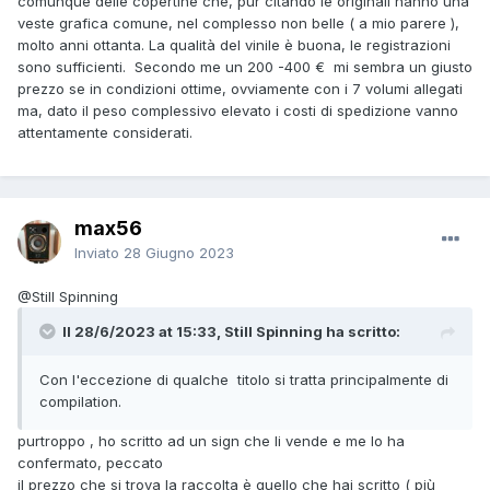
comunque delle copertine che, pur citando le originali hanno una
veste grafica comune, nel complesso non belle ( a mio parere ),
molto anni ottanta. La qualità del vinile è buona, le registrazioni
sono sufficienti. Secondo me un 200 -400 € mi sembra un giusto
prezzo se in condizioni ottime, ovviamente con i 7 volumi allegati
ma, dato il peso complessivo elevato i costi di spedizione vanno
attentamente considerati.
max56
Inviato
28 Giugno 2023
@Still Spinning
Il 28/6/2023 at 15:33, Still Spinning ha scritto:
Con l'eccezione di qualche titolo si tratta principalmente di
compilation.
purtroppo , ho scritto ad un sign che li vende e me lo ha
confermato, peccato
il prezzo che si trova la raccolta è quello che hai scritto ( più