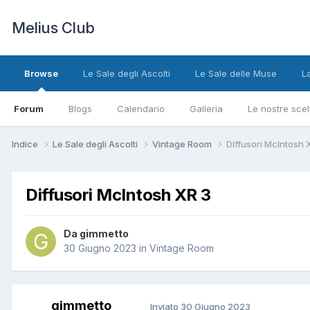
Melius Club
Browse
Le Sale degli Ascolti
Le Sale delle Muse
L
Forum
Blogs
Calendario
Galleria
Le nostre scel
Indice
Le Sale degli Ascolti
Vintage Room
Diffusori McIntosh 
Diffusori McIntosh XR 3
Da gimmetto
30 Giugno 2023
in
Vintage Room
gimmetto
Inviato
30 Giugno 2023