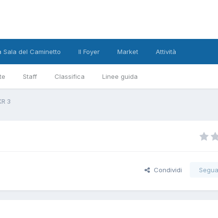
a Sala del Caminetto
Il Foyer
Market
Attività
te
Staff
Classifica
Linee guida
XR 3
Condividi
Segua