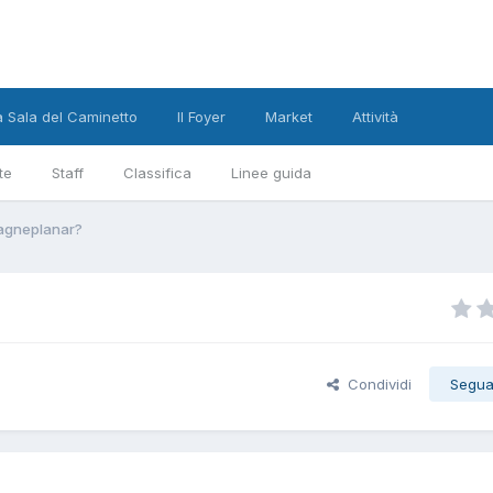
a Sala del Caminetto
Il Foyer
Market
Attività
te
Staff
Classifica
Linee guida
agneplanar?
Condividi
Segua