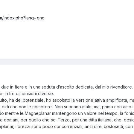
com/index.php?lang=eng
, due in fiera e in una seduta d’ascolto dedicata, dal mio rivenditore.
e, in tre dimensioni diverse.
ruito, ha del potenziale, ho ascoltato la versione attiva amplificata, m
dirti che non le comprerei. Non suonano male, ma, primo non amo i 
econdo mentre le Magneplanar mantengono un valore nel tempo, la foni
e domani, per quello che so. Terzo, per una ditta italiana, che desi
lanar, i prezzi sono poco concorrenziali, anzi direi costosetti, co