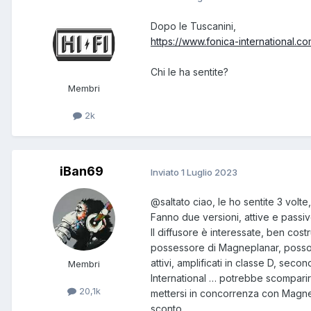
Dopo le Tuscanini,
https://www.fonica-international.
Chi le ha sentite?
Membri
2k
iBan69
Inviato
1 Luglio 2023
@saltato
ciao, le ho sentite 3 volte
Fanno due versioni, attive e passiv
Il diffusore è interessate, ben cost
possessore di Magneplanar, posso 
attivi, amplificati in classe D, s
Membri
International … potrebbe scomparir
20,1k
mettersi in concorrenza con Magnep
sconto.