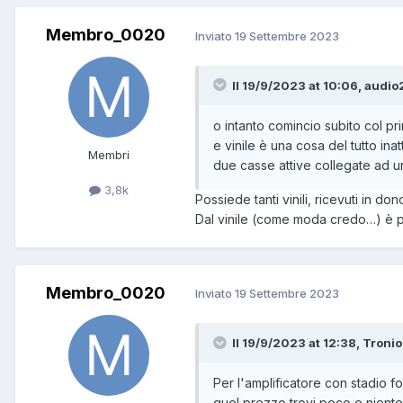
Membro_0020
Inviato
19 Settembre 2023
Il 19/9/2023 at 10:06, audio2
o intanto comincio subito col p
e vinile è una cosa del tutto in
Membri
due casse attive collegate ad un
3,8k
Possiede tanti vinili, ricevuti in don
Dal vinile (come moda credo…) è pa
Membro_0020
Inviato
19 Settembre 2023
Il 19/9/2023 at 12:38, Tronio
Per l'amplificatore con stadio f
quel prezzo trovi poco o niente 