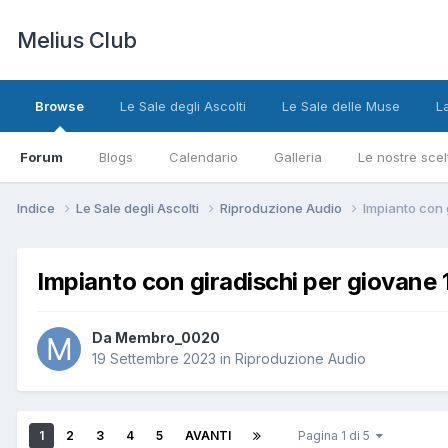
Melius Club
Browse
Le Sale degli Ascolti
Le Sale delle Muse
L
Forum
Blogs
Calendario
Galleria
Le nostre scel
Indice
Le Sale degli Ascolti
Riproduzione Audio
Impianto con 
Impianto con giradischi per giovane 
Da Membro_0020
19 Settembre 2023
in
Riproduzione Audio
1
2
3
4
5
AVANTI
Pagina 1 di 5