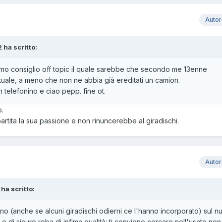
Auto
 ha scritto:
rimo consiglio off topic il quale sarebbe che secondo me 13enne
attuale, a meno che non ne abbia già ereditati un camion.
 telefonino e ciao pepp. fine ot.
o.
rtita la sua passione e non rinuncerebbe al giradischi.
Auto
 ha scritto:
ono (anche se alcuni giradischi odierni ce l'hanno incorporato) sul n
e di sicuro roba di infima qualità: ti conviene cercare nell'usato no