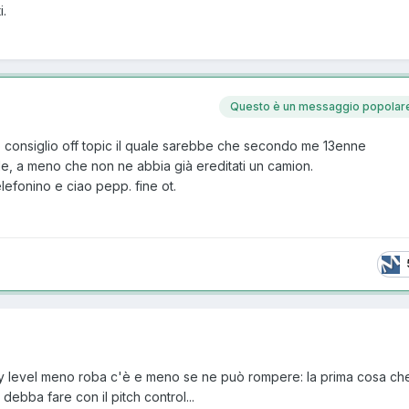
i.
Questo è un messaggio popolar
mo consiglio off topic il quale sarebbe che secondo me 13enne
uale, a meno che non ne abbia già ereditati un camion.
lefonino e ciao pepp. fine ot.
ry level meno roba c'è e meno se ne può rompere: la prima cosa ch
ebba fare con il pitch control...