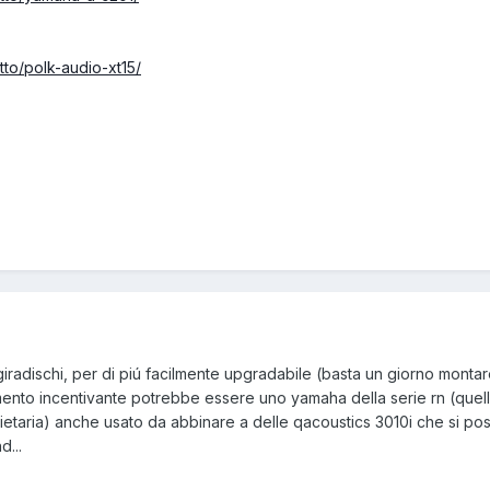
tto/polk-audio-xt15/
giradischi, per di piú facilmente upgradabile (basta un giorno montare
amento incentivante potrebbe essere uno yamaha della serie rn (quel
etaria) anche usato da abbinare a delle qacoustics 3010i che si po
d...