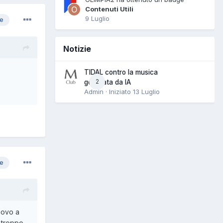
Contenuti Utili
9 Luglio
re
Notizie
TIDAL contro la musica
2
generata da IA
Admin · Iniziato
13 Luglio
re
uovo a
n troppo