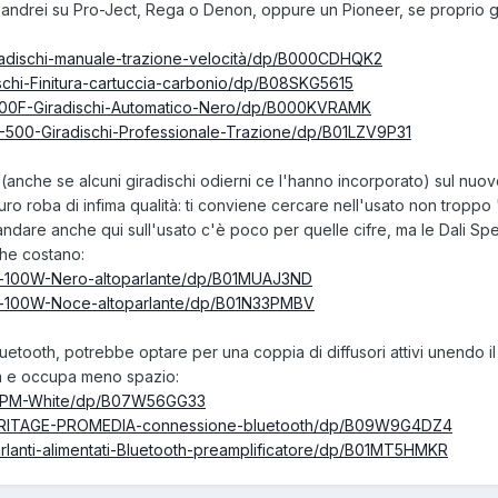
andrei su Pro-Ject, Rega o Denon, oppure un Pioneer, se proprio gli
iradischi-manuale-trazione-velocità/dp/B000CDHQK2
schi-Finitura-cartuccia-carbonio/dp/B08SKG5615
300F-Giradischi-Automatico-Nero/dp/B000KVRAMK
X-500-Giradischi-Professionale-Trazione/dp/B01LZV9P31
 (anche se alcuni giradischi odierni ce l'hanno incorporato) sul nuov
uro roba di infima qualità: ti conviene cercare nell'usato non troppo 
andare anche qui sull'usato c'è poco per quelle cifre, ma le Dali Sp
he costano:
or-100W-Nero-altoparlante/dp/B01MUAJ3ND
tor-100W-Noce-altoparlante/dp/B01N33PMBV
l bluetooth, potrebbe optare per una coppia di diffusori attivi unendo i
vita e occupa meno spazio:
01-PM-White/dp/B07W56GG33
HERITAGE-PROMEDIA-connessione-bluetooth/dp/B09W9G4DZ4
arlanti-alimentati-Bluetooth-preamplificatore/dp/B01MT5HMKR