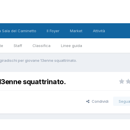
a Sala del Caminetto
Il Foyer
Market
Attività
te
Staff
Classifica
Linee guida
giradischi per giovane 13enne squattrinato.
13enne squattrinato.
Condividi
Segua