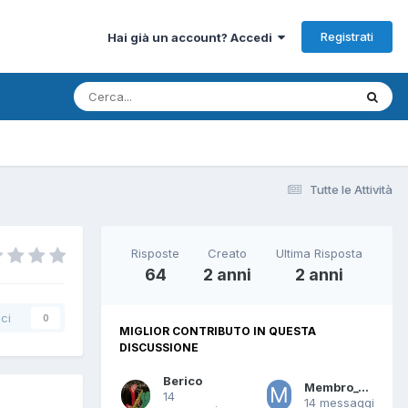
Registrati
Hai già un account? Accedi
Tutte le Attività
Risposte
Creato
Ultima Risposta
64
2 anni
2 anni
ci
0
MIGLIOR CONTRIBUTO IN QUESTA
DISCUSSIONE
Berico
Membro_0020
14
14 messaggi