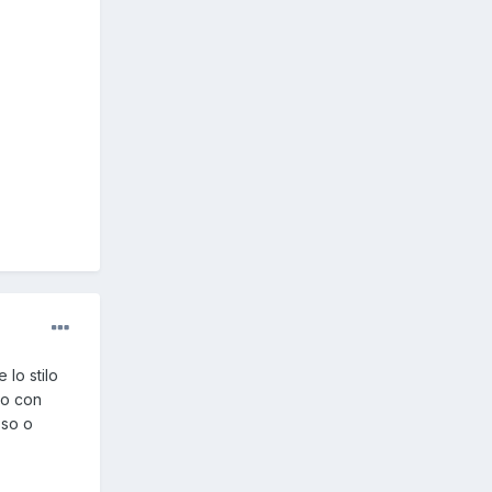
 lo stilo
lo con
sso o