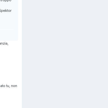
 Spektor
 il
anzia,
iato tu, non