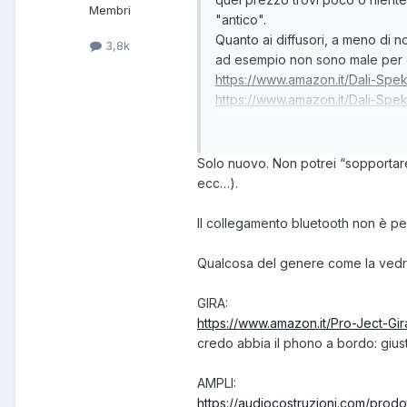
Membri
"antico".
Quanto ai diffusori, a meno di n
3,8k
ad esempio non sono male per 
https://www.amazon.it/Dali-Sp
https://www.amazon.it/Dali-Sp
In alternativa, se il giradischi h
budget di ampli e diffusori: si s
Solo nuovo. Non potrei “sopportare
https://www.amazon.it/Jamo-
ecc…).
https://www.amazon.it/KLIPS
https://www.amazon.it/Kanto-al
Il collegamento bluetooth non è pegg
Qualcosa del genere come la vedre
GIRA:
https://www.amazon.it/Pro-Ject-G
credo abbia il phono a bordo: gius
AMPLI:
https://audiocostruzioni.com/prod