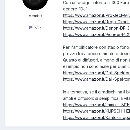
Con un budget intorno ai 300 Euro 
genere "DJ":
https://www.amazon.it/Pro-Ject-G
Membri
https://www.amazon.it/Rega-Giradi
5,3k
https://www.amazon.it/Denon-DP-
https://www.amazon.it/Pioneer-PL
Per l'amplificatore con stadio fono
prezzo trovi poco o niente e di sic
Quanto ai diffusori, a meno di non 
esempio non sono male per quel c
https://www.amazon.it/Dali-Spekt
https://www.amazon.it/Dali-Spek
In alternativa, se il giradischi ha i
ampli e diffusori: si semplifica la 
https://www.amazon.it/Jamo-s-8
https://www.amazon.it/KLIPSCH-
https://www.amazon.it/Kanto-altop