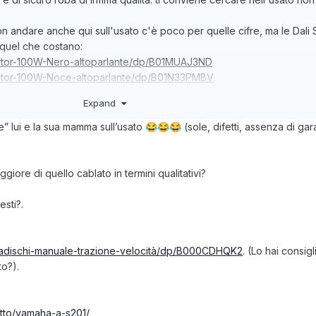
on andare anche qui sull'usato c'è poco per quelle cifre, ma le Dali
quel che costano:
ektor-100W-Nero-altoparlante/dp/B01MUAJ3ND
ektor-100W-Noce-altoparlante/dp/B01N33PMBV
Expand
a il bluetooth, potrebbe optare per una coppia di diffusori attivi unendo
emplifica la vita e occupa meno spazio:
” lui e la sua mamma sull’usato
(sole, difetti, assenza di gar
😂
😂
😂
s-801-PM-White/dp/B07W56GG33
CH-HERITAGE-PROMEDIA-connessione-bluetooth/dp/B09W9G4DZ4
toparlanti-alimentati-Bluetooth-preamplificatore/dp/B01MT5HMKR
iore di quello cablato in termini qualitativi?
sti?.
iradischi-manuale-trazione-velocità/dp/B000CDHQK2
. (Lo hai consigl
to?).
otto/yamaha-a-s201/