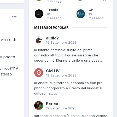
messaggi
Tronio
Chill
10
10
messaggi
messaggi
MESSAGGI POPOLARI
audio2
inili e di
19 Settembre 2023
io intanto comincio subito col primo
consiglio off topic il quale sarebbe che
 supporto.
secondo me 13enne e vinile è una cosa...
nomico)?? A
Gici HV
 stesso
19 Settembre 2023
Io andrei di giradischi economico con pre
phono incorporato e il resto del budget su
diffusori attivi.
Berico
19 Settembre 2023
sarebbe la scelta più logica, bisogna vedere