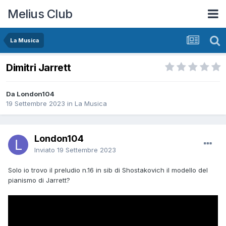
Melius Club
La Musica
Dimitri Jarrett
Da London104
19 Settembre 2023
in
La Musica
London104
Inviato
19 Settembre 2023
Solo io trovo il preludio n.16 in sib di Shostakovich il modello del
pianismo di Jarrett?