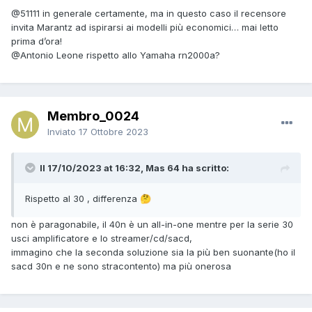
@51111
in generale certamente, ma in questo caso il recensore
invita Marantz ad ispirarsi ai modelli più economici… mai letto
prima d’ora!
@Antonio Leone
rispetto allo Yamaha rn2000a?
Membro_0024
Inviato
17 Ottobre 2023
Il 17/10/2023 at 16:32, Mas 64 ha scritto:
Rispetto al 30 , differenza
🤔
non è paragonabile, il 40n è un all-in-one mentre per la serie 30
usci amplificatore e lo streamer/cd/sacd,
immagino che la seconda soluzione sia la più ben suonante(ho il
sacd 30n e ne sono stracontento) ma più onerosa