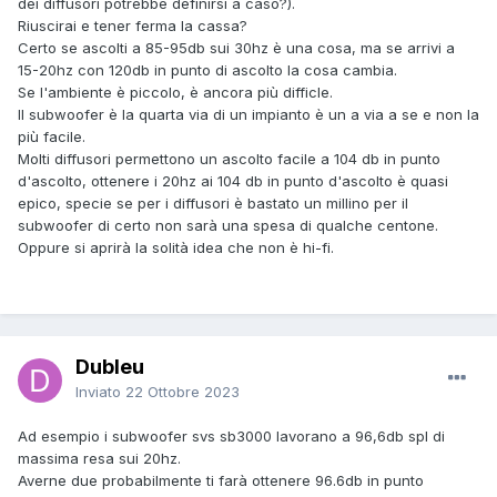
dei diffusori potrebbe definirsi a caso?).
Riuscirai e tener ferma la cassa?
Certo se ascolti a 85-95db sui 30hz è una cosa, ma se arrivi a
15-20hz con 120db in punto di ascolto la cosa cambia.
Se l'ambiente è piccolo, è ancora più difficle.
Il subwoofer è la quarta via di un impianto è un a via a se e non la
più facile.
Molti diffusori permettono un ascolto facile a 104 db in punto
d'ascolto, ottenere i 20hz ai 104 db in punto d'ascolto è quasi
epico, specie se per i diffusori è bastato un millino per il
subwoofer di certo non sarà una spesa di qualche centone.
Oppure si aprirà la solità idea che non è hi-fi.
Dubleu
Inviato
22 Ottobre 2023
Ad esempio i subwoofer svs sb3000 lavorano a 96,6db spl di
massima resa sui 20hz.
Averne due probabilmente ti farà ottenere 96.6db in punto