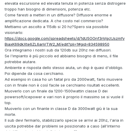
elevata escursione ed elevata tenuta in potenza senza distrogere
troppo han bisogno di dimensioni, potenza etc.
Come faresti a metteri in un diffusore? Diffusore enorme e
amplificazione dedicata. A che costo nel commercio?
Mettiamo un ascolto a 115db si 20 hz?Spero sia possibile
visionarlo:
https://docs.google.com/spreadsheets/d/1dU5OOnf3nVgctJszmfy
BjaxK69dkXte6ZL6anVTW2_M/edit?pli=1#gid=834598950
Ora integriamo i nostri sub da 120db sui 20hz nei diffusori.
Se l'impianto è più piccolo ed abbiamo bisogno di meno, il file
potrebbe aiutare.
Ambiente e risposta dello stesso aiuta, un dsp è quasi d'obbligo.
Poi dipende da cosa cerchiamo.
Ad esempio in casa ho un faital pro da 2000watt, farlo muovere
con in finale non è così facile se cerchiamo risultati eccellenti.
Muoverlo con un finale da 1200-1500wattin classe D dei
powersoft/icepower e vari non è proprio il massimo se si vuole il
top.
Muoverlo con un finanle in classe D da 3000watt giù è la sua
morte.
Il sub devi fermarlo, stabilizzarlo specie se arrivi ai 20hz, l'aria in
uscita potrebbe dar problemi se posizionato a caso (all'interno