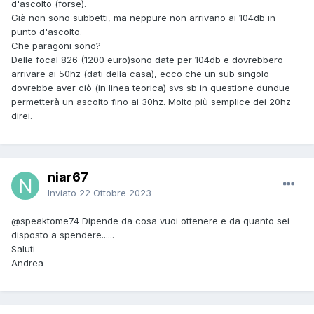
d'ascolto (forse).
Già non sono subbetti, ma neppure non arrivano ai 104db in
punto d'ascolto.
Che paragoni sono?
Delle focal 826 (1200 euro)sono date per 104db e dovrebbero
arrivare ai 50hz (dati della casa), ecco che un sub singolo
dovrebbe aver ciò (in linea teorica) svs sb in questione dundue
permetterà un ascolto fino ai 30hz. Molto più semplice dei 20hz
direi.
niar67
Inviato
22 Ottobre 2023
@speaktome74
Dipende da cosa vuoi ottenere e da quanto sei
disposto a spendere......
Saluti
Andrea