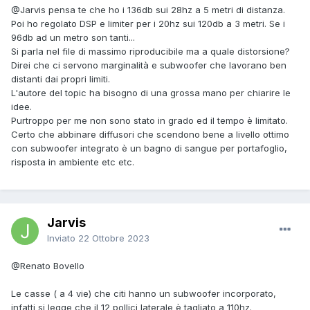
@Jarvis
pensa te che ho i 136db sui 28hz a 5 metri di distanza.
Poi ho regolato DSP e limiter per i 20hz sui 120db a 3 metri. Se i
96db ad un metro son tanti...
Si parla nel file di massimo riproducibile ma a quale distorsione?
Direi che ci servono marginalità e subwoofer che lavorano ben
distanti dai propri limiti.
L'autore del topic ha bisogno di una grossa mano per chiarire le
idee.
Purtroppo per me non sono stato in grado ed il tempo è limitato.
Certo che abbinare diffusori che scendono bene a livello ottimo
con subwoofer integrato è un bagno di sangue per portafoglio,
risposta in ambiente etc etc.
Jarvis
Inviato
22 Ottobre 2023
@Renato Bovello
Le casse ( a 4 vie) che citi hanno un subwoofer incorporato,
infatti si legge che il 12 pollici laterale è tagliato a 110hz.