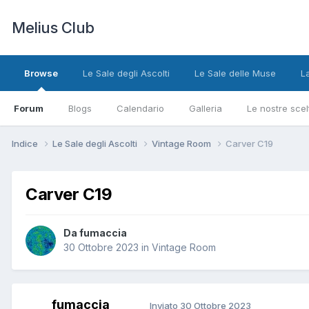
Melius Club
Browse
Le Sale degli Ascolti
Le Sale delle Muse
L
Forum
Blogs
Calendario
Galleria
Le nostre scel
Indice
Le Sale degli Ascolti
Vintage Room
Carver C19
Carver C19
Da fumaccia
30 Ottobre 2023
in
Vintage Room
fumaccia
Inviato
30 Ottobre 2023