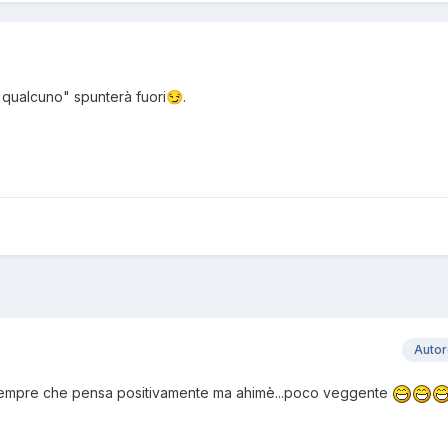
 "qualcuno" spunterà fuori
.
😏
Auto
mpre che pensa positivamente ma ahimè...poco veggente