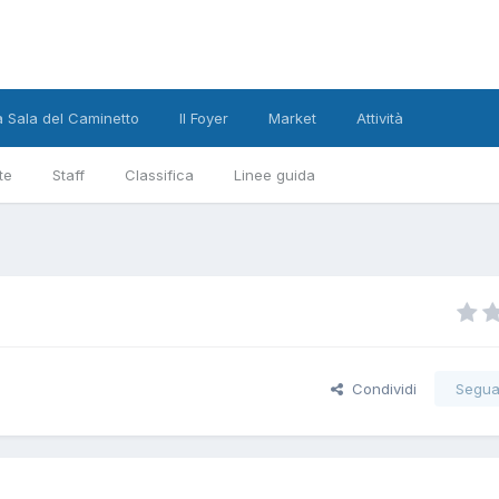
a Sala del Caminetto
Il Foyer
Market
Attività
te
Staff
Classifica
Linee guida
Condividi
Segua