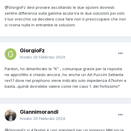
@GiorgioFz
devi provare ascoltando le due opzioni dovresti
sentire differenza sulla gamma acuta tra le due soluzioni poi solo
il tuo orecchio sa decidere cosa fare non ti preoccupare che non
si rovina nulla in entrambe le soluzioni
GiorgioFz
Inviato
29 Febbraio 2024
Pardon, ho dimenticato le "K" , comunque grazie per la risposta
ne approfitto e chiedo ancora...ho anche un AA Puccini Settanta
rev1.1 dove nel prephono viene indicato solo impedenza 47kohm e
basta...quindi dovrebbe valere come nel caso 1. del Fortissimo?
Giannimorandi
Inviato
29 Febbraio 2024
@GiorgioFz
si 47kohm è uno standard per un ingresso MM poi la