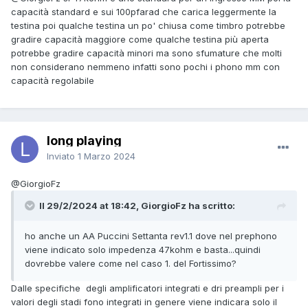
capacità standard e sui 100pfarad che carica leggermente la
testina poi qualche testina un po' chiusa come timbro potrebbe
gradire capacità maggiore come qualche testina più aperta
potrebbe gradire capacità minori ma sono sfumature che molti
non considerano nemmeno infatti sono pochi i phono mm con
capacità regolabile
long playing
Inviato
1 Marzo 2024
@GiorgioFz
Il 29/2/2024 at 18:42, GiorgioFz ha scritto:
ho anche un AA Puccini Settanta rev1.1 dove nel prephono
viene indicato solo impedenza 47kohm e basta...quindi
dovrebbe valere come nel caso 1. del Fortissimo?
Dalle specifiche degli amplificatori integrati e dri preampli per i
valori degli stadi fono integrati in genere viene indicara solo il