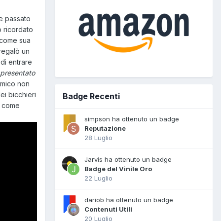
le passato
o ricordato
o come sua
regalò un
di entrare
 presentato
 amico non
ei bicchieri
Badge Recenti
ta come
simpson ha ottenuto un badge
Reputazione
28 Luglio
Jarvis ha ottenuto un badge
Badge del Vinile Oro
22 Luglio
dariob ha ottenuto un badge
Contenuti Utili
20 Luglio