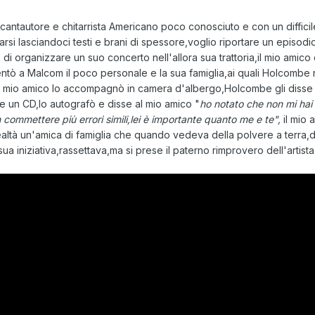
cantautore e chitarrista Americano poco conosciuto e con un diffici
arsi lasciandoci testi e brani di spessore,voglio riportare un episodi
di organizzare un suo concerto nell'allora sua trattoria,il mio amic
ntò a Malcom il poco personale e la sua famiglia,ai quali Holcombe 
il mio amico lo accompagnò in camera d'albergo,Holcombe gli disse 
e un CD,lo autografò e disse al mio amico "
ho notato che non mi hai
n commettere più errori simili,lei è importante quanto me e te",
il mio
 realtà un'amica di famiglia che quando vedeva della polvere a terra,d
ua iniziativa,rassettava,ma si prese il paterno rimprovero dell'artis