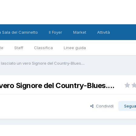
a Sala del Caminetto
Il Foyer
Market
Attività
te
Staff
Classifica
Linee guida
asciato un vero Signore del Country-Blues....
vero Signore del Country-Blues....
Condividi
Segua