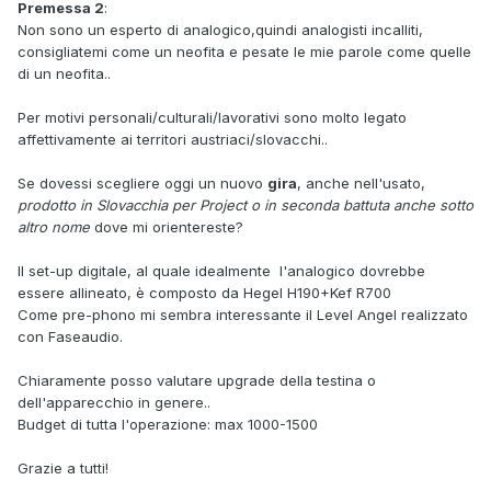
Premessa 2
:
Non sono un esperto di analogico,quindi analogisti incalliti,
consigliatemi come un neofita e pesate le mie parole come quelle
di un neofita..
Per motivi personali/culturali/lavorativi sono molto legato
affettivamente ai territori austriaci/slovacchi..
Se dovessi scegliere oggi un nuovo
gira
, anche nell'usato,
prodotto in Slovacchia per Project o in seconda battuta anche sotto
altro nome
dove mi orientereste?
Il set-up digitale, al quale idealmente l'analogico dovrebbe
essere allineato, è composto da Hegel H190+Kef R700
Come pre-phono mi sembra interessante il Level Angel realizzato
con Faseaudio.
Chiaramente posso valutare upgrade della testina o
dell'apparecchio in genere..
Budget di tutta l'operazione: max 1000-1500
Grazie a tutti!