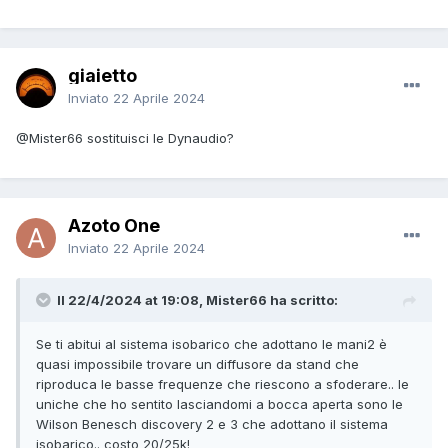
oltre 20 anni fa, ho però la curiosità di sapere se secondo
voi, ad oggi, ci sono diffusori migliori (solo da stand) nella
fascia entro i 3k euro. Ascolto di tutto e prediligo casse che
giaietto
scendano bene in basso ma senza fastidiose code e che
spariscano all’ascolto.
Inviato
22 Aprile 2024
grazie in anticipo per le opinioni.
@Mister66
sostituisci le Dynaudio?
Azoto One
Inviato
22 Aprile 2024
Il 22/4/2024 at 19:08, Mister66 ha scritto:
Se ti abitui al sistema isobarico che adottano le mani2 è
quasi impossibile trovare un diffusore da stand che
riproduca le basse frequenze che riescono a sfoderare.. le
uniche che ho sentito lasciandomi a bocca aperta sono le
Wilson Benesch discovery 2 e 3 che adottano il sistema
isobarico.. costo 20/25k!