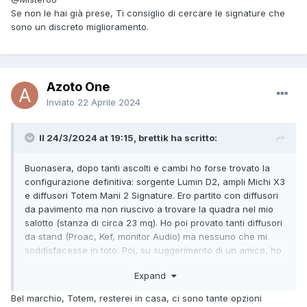
Se non le hai già prese, Ti consiglio di cercare le signature che
sono un discreto miglioramento.
Azoto One
Inviato
22 Aprile 2024
Il 24/3/2024 at 19:15, brettik ha scritto:
Buonasera, dopo tanti ascolti e cambi ho forse trovato la
configurazione definitiva: sorgente Lumin D2, ampli Michi X3
e diffusori Totem Mani 2 Signature. Ero partito con diffusori
da pavimento ma non riuscivo a trovare la quadra nel mio
salotto (stanza di circa 23 mq). Ho poi provato tanti diffusori
da stand (Proac, Kef, monitor Audio) ma nessuno che mi
soddisfacesse in toto. Poi, su suggerimento di un amico, ho
trovato un paio di Totem Mani 2 Signature. Beh, ci saranno
Expand
sicuramente diffusori più ben suonanti ma, per me, le mani
2 sono davvero un capolavoro: estensione, palcoscenico,
Bel marchio, Totem, resterei in casa, ci sono tante opzioni
dinamica…tutto al posto giusto. Visto che sono casse di