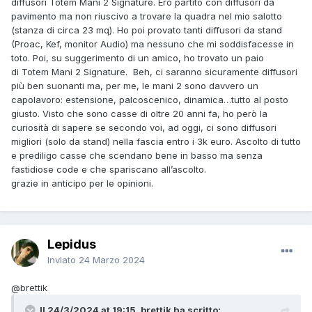
diffusori Totem Mani 2 Signature. Ero partito con diffusori da
pavimento ma non riuscivo a trovare la quadra nel mio salotto
(stanza di circa 23 mq). Ho poi provato tanti diffusori da stand
(Proac, Kef, monitor Audio) ma nessuno che mi soddisfacesse in
toto. Poi, su suggerimento di un amico, ho trovato un paio
di Totem Mani 2 Signature. Beh, ci saranno sicuramente diffusori
più ben suonanti ma, per me, le mani 2 sono davvero un
capolavoro: estensione, palcoscenico, dinamica…tutto al posto
giusto. Visto che sono casse di oltre 20 anni fa, ho però la
curiosità di sapere se secondo voi, ad oggi, ci sono diffusori
migliori (solo da stand) nella fascia entro i 3k euro. Ascolto di tutto
e prediligo casse che scendano bene in basso ma senza
fastidiose code e che spariscano all’ascolto.
grazie in anticipo per le opinioni.
Lepidus
Inviato
24 Marzo 2024
@brettik
Il 24/3/2024 at 19:15, brettik ha scritto: