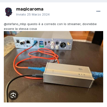
magicaroma
Inviato
25 Marzo 2024
@stefano_mbp
questo è a corredo con lo streamer, dovrebbe
essere la stessa cosa