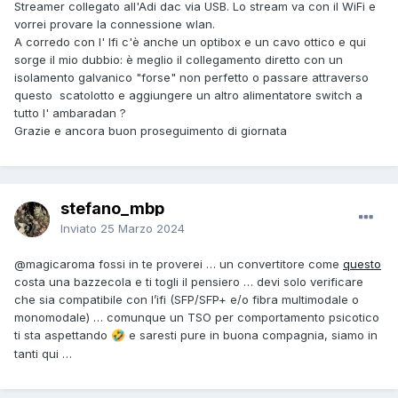
Streamer collegato all'Adi dac via USB. Lo stream va con il WiFi e
vorrei provare la connessione wlan.
A corredo con l' Ifi c'è anche un optibox e un cavo ottico e qui
sorge il mio dubbio: è meglio il collegamento diretto con un
isolamento galvanico "forse" non perfetto o passare attraverso
questo scatolotto e aggiungere un altro alimentatore switch a
tutto l' ambaradan ?
Grazie e ancora buon proseguimento di giornata
stefano_mbp
Inviato
25 Marzo 2024
@magicaroma
fossi in te proverei … un convertitore come
questo
costa una bazzecola e ti togli il pensiero … devi solo verificare
che sia compatibile con l’ifi (SFP/SFP+ e/o fibra multimodale o
monomodale) … comunque un TSO per comportamento psicotico
ti sta aspettando
e saresti pure in buona compagnia, siamo in
🤣
tanti qui …