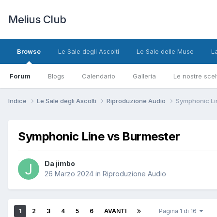
Melius Club
Browse
Le Sale degli Ascolti
Le Sale delle Muse
L
Forum
Blogs
Calendario
Galleria
Le nostre scel
Indice
Le Sale degli Ascolti
Riproduzione Audio
Symphonic Li
Symphonic Line vs Burmester
Da jimbo
26 Marzo 2024
in
Riproduzione Audio
1
2
3
4
5
6
AVANTI
Pagina 1 di 16