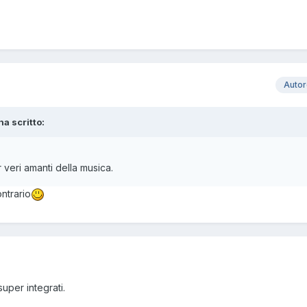
Auto
ha scritto:
 veri amanti della musica.
ontrario
uper integrati.