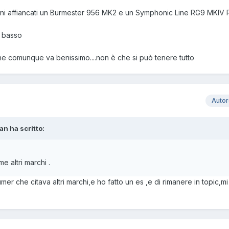
anni affiancati un Burmester 956 MK2 e un Symphonic Line RG9 MKIV
ù basso
 che comunque va benissimo....non è che si può tenere tutto
Auto
an ha scritto:
me altri marchi .
rumer che citava altri marchi,e ho fatto un es ,e di rimanere in topic,