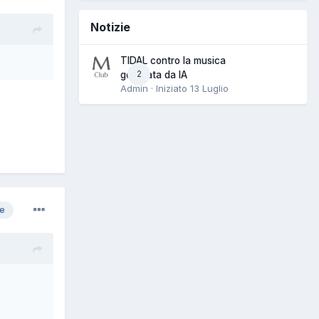
Notizie
TIDAL contro la musica
2
generata da IA
Admin · Iniziato
13 Luglio
re