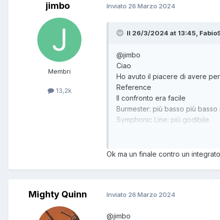
jimbo
Inviato
26 Marzo 2024
Il 26/3/2024 at 13:45, FabioS
@jimbo
Ciao
Membri
Ho avuto il piacere di avere p
Reference
13,2k
Il confronto era facile
Burmester: più basso più basso
Symphonic Line: più godibile
Alla fine ho dato via il Burmest
Ok ma un finale contro un integra
Mighty Quinn
Inviato
26 Marzo 2024
@jimbo