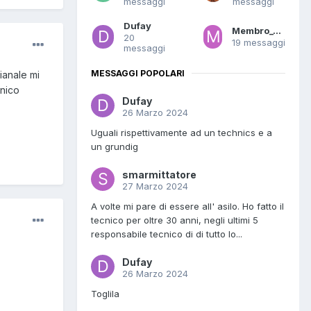
messaggi
messaggi
Dufay
Membro_0023
20
19 messaggi
messaggi
MESSAGGI POPOLARI
ianale mi
onico
Dufay
26 Marzo 2024
Uguali rispettivamente ad un technics e a
un grundig
smarmittatore
27 Marzo 2024
A volte mi pare di essere all' asilo. Ho fatto il
tecnico per oltre 30 anni, negli ultimi 5
responsabile tecnico di di tutto lo...
Dufay
26 Marzo 2024
Toglila