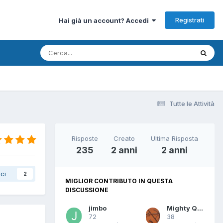
Registrati
Hai già un account? Accedi
Tutte le Attività
Risposte
Creato
Ultima Risposta
235
2 anni
2 anni
ci
2
MIGLIOR CONTRIBUTO IN QUESTA
DISCUSSIONE
jimbo
Mighty Quinn
72
38