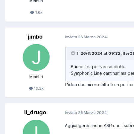
Membri
1,6k
jimbo
Inviato
26 Marzo 2024
Il 26/3/2024 at 09:32, Ifer2 
Burmester per veri audiofili.
Symphonic Line cantinari ma per
Membri
L'idea che mi ero fatto è un po il c
13,2k
Il_drugo
Inviato
26 Marzo 2024
Aggiungerei anche ASR con i suoi s