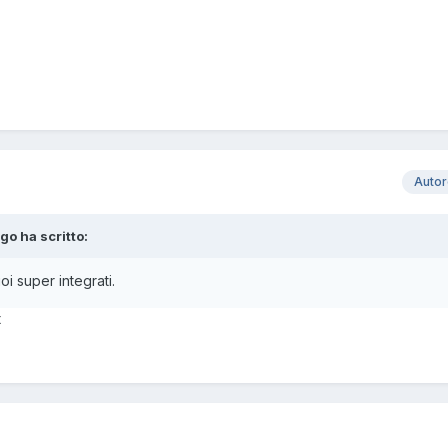
Auto
go ha scritto:
i super integrati.
t