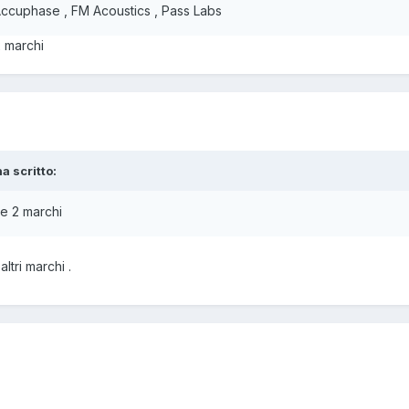
 Accuphase , FM Acoustics , Pass Labs
2 marchi
a scritto:
te 2 marchi
altri marchi .