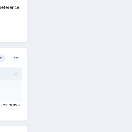
 Reference
re
mi sembrava