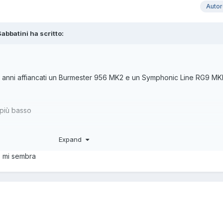
Auto
abbatini ha scritto:
er anni affiancati un Burmester 956 MK2 e un Symphonic Line RG9 MK
 più basso
er, che comunque va benissimo....non è che si può tenere tutto
Expand
to mi sembra