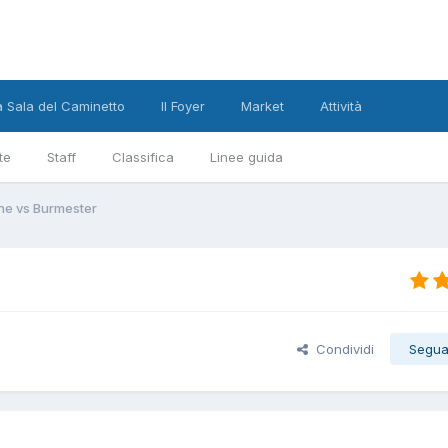
a Sala del Caminetto
Il Foyer
Market
Attività
te
Staff
Classifica
Linee guida
ne vs Burmester
Condividi
Segua