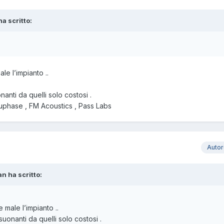
ha scritto:
le l’impianto ..
anti da quelli solo costosi .
cuphase , FM Acoustics , Pass Labs
Auto
n ha scritto:
 male l’impianto ..
uonanti da quelli solo costosi .