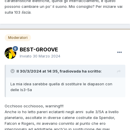
caratteristiche elettriche, quindi gli interfacciamenti, e questi
possono cambiare un po' il suono. Mio consiglio? Per iniziare vai
sulla 103
liscia.
Moderatori
BEST-GROOVE
Inviato
30 Marzo 2024
Il 30/3/2024 at 14:35, fradiovada ha scritto:
La mia idea sarebbe quella di sostituire le diapason con
delle ls3-5a
Occhiooo occhioooo, warning!!!!
Anche io ho letto pareri eclatanti negli anni sulle 3/5A a livello
planetario, ascoltate in diverse catene costruite da Spendor,
Falcon e Rogers, mi avevano convinto al punto che ero
intenzionato ad addottarle anch'io in sostituzione dei miei