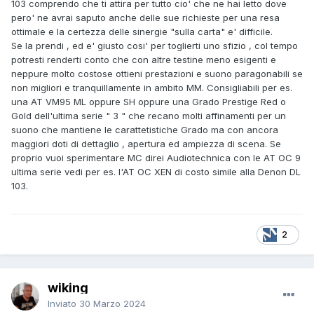
103 comprendo che ti attira per tutto cio' che ne hai letto dove
pero' ne avrai saputo anche delle sue richieste per una resa
ottimale e la certezza delle sinergie "sulla carta" e' difficile.
Se la prendi , ed e' giusto cosi' per toglierti uno sfizio , col tempo
potresti renderti conto che con altre testine meno esigenti e
neppure molto costose ottieni prestazioni e suono paragonabili se
non migliori e tranquillamente in ambito MM. Consigliabili per es.
una AT VM95 ML oppure SH oppure una Grado Prestige Red o
Gold dell'ultima serie " 3 " che recano molti affinamenti per un
suono che mantiene le carattetistiche Grado ma con ancora
maggiori doti di dettaglio , apertura ed ampiezza di scena. Se
proprio vuoi sperimentare MC direi Audiotechnica con le AT OC 9
ultima serie vedi per es. l'AT OC XEN di costo simile alla Denon DL
103.
2
wiking
Inviato
30 Marzo 2024