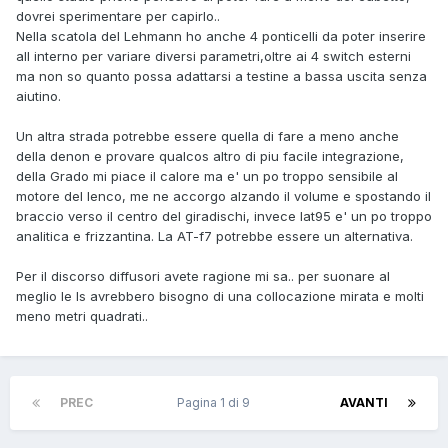
dovrei sperimentare per capirlo..
Nella scatola del Lehmann ho anche 4 ponticelli da poter inserire
all interno per variare diversi parametri,oltre ai 4 switch esterni
ma non so quanto possa adattarsi a testine a bassa uscita senza
aiutino.
Un altra strada potrebbe essere quella di fare a meno anche
della denon e provare qualcos altro di piu facile integrazione,
della Grado mi piace il calore ma e' un po troppo sensibile al
motore del lenco, me ne accorgo alzando il volume e spostando il
braccio verso il centro del giradischi, invece lat95 e' un po troppo
analitica e frizzantina. La AT-f7 potrebbe essere un alternativa.
Per il discorso diffusori avete ragione mi sa.. per suonare al
meglio le ls avrebbero bisogno di una collocazione mirata e molti
meno metri quadrati..
PREC
Pagina 1 di 9
AVANTI