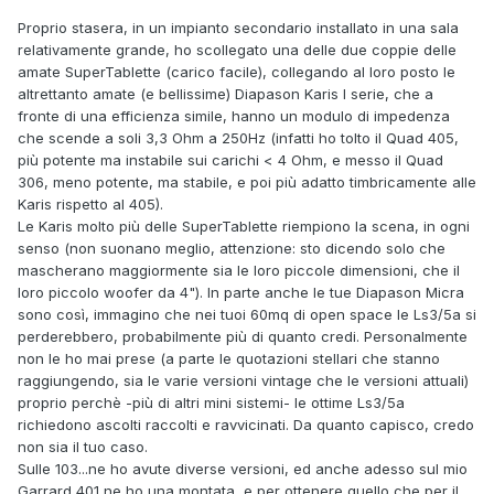
Proprio stasera, in un impianto secondario installato in una sala
relativamente grande, ho scollegato una delle due coppie delle
amate SuperTablette (carico facile), collegando al loro posto le
altrettanto amate (e bellissime) Diapason Karis I serie, che a
fronte di una efficienza simile, hanno un modulo di impedenza
che scende a soli 3,3 Ohm a 250Hz (infatti ho tolto il Quad 405,
più potente ma instabile sui carichi < 4 Ohm, e messo il Quad
306, meno potente, ma stabile, e poi più adatto timbricamente alle
Karis rispetto al 405).
Le Karis molto più delle SuperTablette riempiono la scena, in ogni
senso (non suonano meglio, attenzione: sto dicendo solo che
mascherano maggiormente sia le loro piccole dimensioni, che il
loro piccolo woofer da 4"). In parte anche le tue Diapason Micra
sono così, immagino che nei tuoi 60mq di open space le Ls3/5a si
perderebbero, probabilmente più di quanto credi. Personalmente
non le ho mai prese (a parte le quotazioni stellari che stanno
raggiungendo, sia le varie versioni vintage che le versioni attuali)
proprio perchè -più di altri mini sistemi- le ottime Ls3/5a
richiedono ascolti raccolti e ravvicinati. Da quanto capisco, credo
non sia il tuo caso.
Sulle 103...ne ho avute diverse versioni, ed anche adesso sul mio
Garrard 401 ne ho una montata, e per ottenere quello che per il