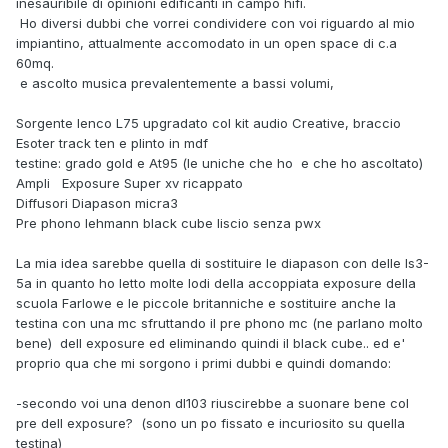
inesauribile di opinioni edificanti in campo hifi.
Ho diversi dubbi che vorrei condividere con voi riguardo al mio
impiantino, attualmente accomodato in un open space di c.a
60mq.
e ascolto musica prevalentemente a bassi volumi,
Sorgente lenco L75 upgradato col kit audio Creative, braccio
Esoter track ten e plinto in mdf
testine: grado gold e At95 (le uniche che ho e che ho ascoltato)
Ampli Exposure Super xv ricappato
Diffusori Diapason micra3
Pre phono lehmann black cube liscio senza pwx
La mia idea sarebbe quella di sostituire le diapason con delle ls3-
5a in quanto ho letto molte lodi della accoppiata exposure della
scuola Farlowe e le piccole britanniche e sostituire anche la
testina con una mc sfruttando il pre phono mc (ne parlano molto
bene) dell exposure ed eliminando quindi il black cube.. ed e'
proprio qua che mi sorgono i primi dubbi e quindi domando:
-secondo voi una denon dl103 riuscirebbe a suonare bene col
pre dell exposure? (sono un po fissato e incuriosito su quella
testina)