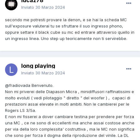
lucaz78
Inviato
30 Marzo 2024
secondo me potresti provare la denon, e se hai la scheda MC
sull'exposure valuterai tu se sfruttare il suo ingresso phono,
oppure settare il black cube su mc ed entrare attraverso quello in
un ingresso linea. Uno step up teoricamente non ti servirebbe.
long playing
Inviato
30 Marzo 2024
@fradiovada
Benvenuto.
Non mi priverei delle Diapason Micra , minidiffusori raffinatissimi e
molto evoluti ( vedi pilotaggio " diretto " del woofer ) , capaci di
prestazioni assai elevate in molti ambiti. Non le cambierei per le
Rogers LS 3/5a.
E non mi fisserei a dover cambiare testina per prendere per forza
una MC , ce ne sono di eccellenti ma anche assai costose anche
per via della loro complessita' costruttiva , ma le MC non significa
che sono per forza il dogma della riproduzione del vinile. La DL