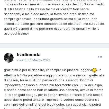
mio orecchio è il massimo, uso uno step-up Uesugi. Suona meglio
di altre testine della stessa fascia di prezzo? Non saprei
risponderti, a me piace molto, la trovo non precisissima ma
sempre gradevole, addirittura gradevolissima sulla voce, non
immediata come gestione (meccanica ed elettrica), ma su questo
quelli più esperti di me portanno risponderti (io ormai il vinile lo
uso pochissimo).
fradiovada
Inviato
30 Marzo 2024
grazie mille per le risposte, e' sempre un piacere leggervi
, in
effetti le ls3-5a potrebbero aggiungere poco e niente rispetto alle
diapason, forse mi illudo pensando che essendo 15ohm di
impedenza possano suonare piu facilmente con i 55w dell expo,
e anche come spesa non e' affatto uno scherzo, avevo in mente
le falcon gold badge.. per la denon invece a fronte di una spesa
abbordabile potrei tentare l impresa, e vedere come suona sia
con il pre dell ampli che col black cube, con quest ultimo potrei