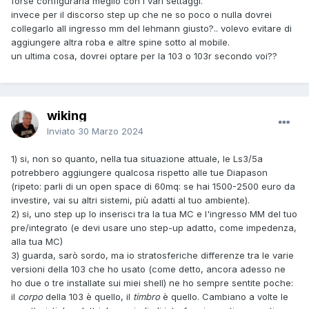
forse configurarla meglio con i vari settaggi.
invece per il discorso step up che ne so poco o nulla dovrei
collegarlo all ingresso mm del lehmann giusto?.. volevo evitare di
aggiungere altra roba e altre spine sotto al mobile.
un ultima cosa, dovrei optare per la 103 o 103r secondo voi??
wiking
Inviato
30 Marzo 2024
1) si, non so quanto, nella tua situazione attuale, le Ls3/5a
potrebbero aggiungere qualcosa rispetto alle tue Diapason
(ripeto: parli di un open space di 60mq: se hai 1500-2500 euro da
investire, vai su altri sistemi, più adatti al tuo ambiente).
2) si, uno step up lo inserisci tra la tua MC e l'ingresso MM del tuo
pre/integrato (e devi usare uno step-up adatto, come impedenza,
alla tua MC)
3) guarda, sarò sordo, ma io stratosferiche differenze tra le varie
versioni della 103 che ho usato (come detto, ancora adesso ne
ho due o tre installate sui miei shell) ne ho sempre sentite poche:
il
corpo
della 103 è quello, il
timbro
è quello. Cambiano a volte le