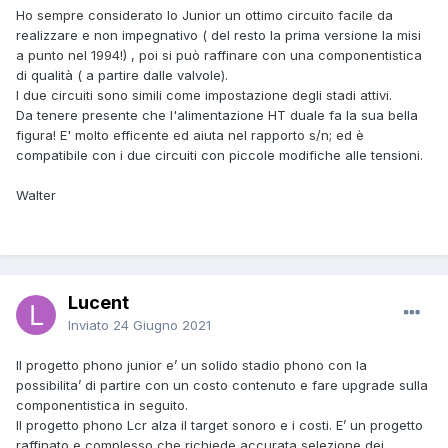
Ho sempre considerato lo Junior un ottimo circuito facile da
realizzare e non impegnativo ( del resto la prima versione la misi
a punto nel 1994!) , poi si può raffinare con una componentistica
di qualità ( a partire dalle valvole).
I due circuiti sono simili come impostazione degli stadi attivi.
Da tenere presente che l'alimentazione HT duale fa la sua bella
figura! E' molto efficente ed aiuta nel rapporto s/n; ed è
compatibile con i due circuiti con piccole modifiche alle tensioni.
Walter
Lucent
Inviato
24 Giugno 2021
Il progetto phono junior e’ un solido stadio phono con la
possibilita’ di partire con un costo contenuto e fare upgrade sulla
componentistica in seguito.
Il progetto phono Lcr alza il target sonoro e i costi. E’ un progetto
raffinato e complesso che richiede accurata selezione dei