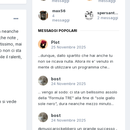
messaggi
messaggi
max56
spersanti276
4
2 messaggi
messaggi
MESSAGGI POPOLARI
ura neanche
che note ,
Plot
tissimo, mai
25 Novembre 2025
o non ci sta
...dunque, dallo spartito che hai anche tu
 il ralenti,
non se ricava nulla. Allora mi e' venuto in
mente di utilizzare un programma che...
bost
24 Novembre 2025
... vengo al sodo: ci sta un bellissimo assolo
della "Formula TRE" alla fine di "sole giallo
o si vede
sole nero", dura neanche mezzo minuto...
bost
24 Novembre 2025
@musicarockebbero un grande successo ,