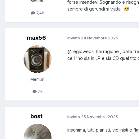
Membri
forse intendevi Sognando e risog
sempre di gerundi si tratta..
😅
7,4k
max56
Inviato
24 Novembre 2025
@regioweb
si hai ragione , dalla f
ce l 'ho sia in LP e sia CD quel titol
Membri
7k
bost
Inviato
25 Novembre 2025
insomma, tutti pianisti, violinisti e flau