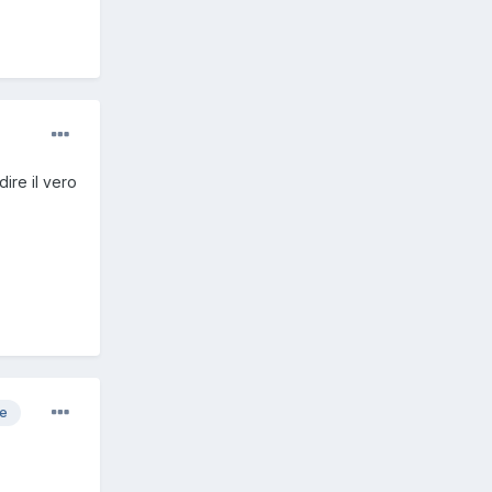
dire il vero
re