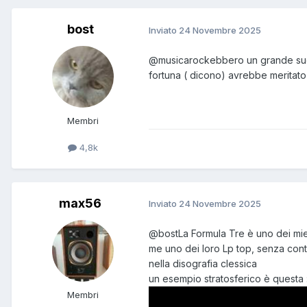
bost
Inviato
24 Novembre 2025
@musicarock
ebbero un grande suc
fortuna ( dicono) avrebbe meritato l
Membri
4,8k
max56
Inviato
24 Novembre 2025
@bost
La Formula Tre è uno dei mie
me uno dei loro Lp top, senza conta
nella disografia clessica
un esempio stratosferico è questa 
Membri