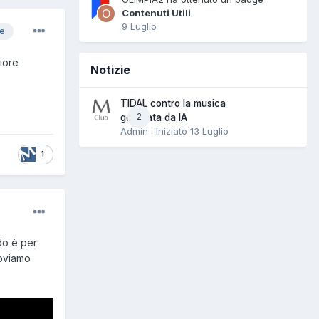
Contenuti Utili
9 Luglio
re
iore
Notizie
TIDAL contro la musica
2
generata da IA
Admin · Iniziato
13 Luglio
1
do è per
roviamo