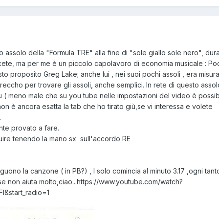
imo assolo della "Formula TRE" alla fine di "sole giallo sole nero", d
ete, ma per me è un piccolo capolavoro di economia musicale : Po
to proposito Greg Lake; anche lui , nei suoi pochi assoli , era misura
reccho per trovare gli assoli, anche semplici. In rete di questo assol
iu ( meno male che su you tube nelle impostazioni del video è possibile
 non è ancora esatta la tab che ho tirato giù,se vi interessa e volete
.
nte provato a fare.
uire tenendo la mano sx sull'accordo RE
guono la canzone ( in PB?) , I solo comincia al minuto 3.17 ,ogni tant
se non aiuta molto,ciao...https://www.youtube.com/watch?
&start_radio=1