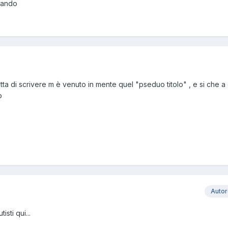
nando
retta di scrivere m è venuto in mente quel "pseduo titolo" , e si che a 
o
Auto
tisti qui...