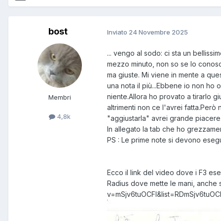
bost
Inviato
24 Novembre 2025
... vengo al sodo: ci sta un belliss
mezzo minuto, non so se lo conosc
ma giuste. Mi viene in mente a ques
una nota il più...Ebbene io non ho o
niente.Allora ho provato a tirarlo g
Membri
altrimenti non ce l'avrei fatta.Però
4,8k
"aggiustarla" avrei grande piacere
In allegato la tab che ho grezzame
PS : Le prime note si devono eseg
Ecco il link del video dove i F3 ese
Radius dove mette le mani, anche 
v=mSjv6tuOCFI&list=RDmSjv6tuOCFI