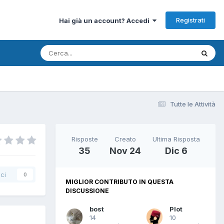
Registrati
Hai già un account? Accedi
Tutte le Attività
Risposte
Creato
Ultima Risposta
35
Nov 24
Dic 6
ci
0
MIGLIOR CONTRIBUTO IN QUESTA
DISCUSSIONE
bost
Plot
14
10