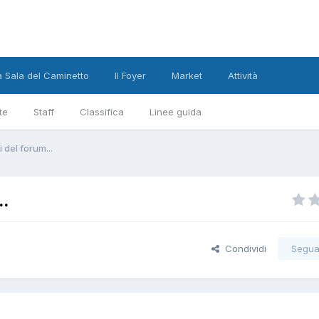
a Sala del Caminetto
Il Foyer
Market
Attività
te
Staff
Classifica
Linee guida
i del forum...
..
Condividi
Segua