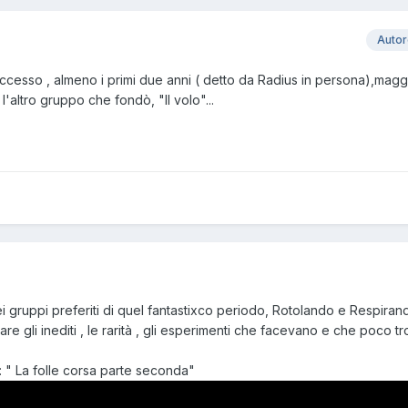
Auto
cesso , almeno i primi due anni ( detto da Radius in persona),magg
'altro gruppo che fondò, "Il volo"...
i gruppi preferiti di quel fantastixco periodo, Rotolando e Respiran
re gli inediti , le rarità , gli esperimenti che facevano e che poco t
: " La folle corsa parte seconda"