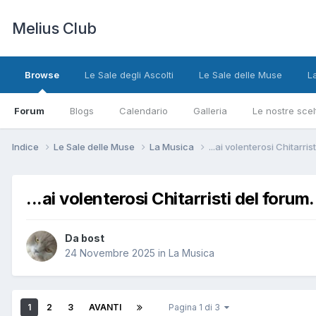
Melius Club
Browse
Le Sale degli Ascolti
Le Sale delle Muse
L
Forum
Blogs
Calendario
Galleria
Le nostre scel
Indice
Le Sale delle Muse
La Musica
...ai volenterosi Chitarrist
...ai volenterosi Chitarristi del forum.
Da bost
24 Novembre 2025
in
La Musica
1
2
3
AVANTI
Pagina 1 di 3