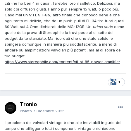
citi (ne ho ben 4 in casa), farebbe loro il solletico. Deliziosi, ma
solo coi diffusori giusti. Hanno pur sempre 15 watt, o poco più.
Caso mai un
VTL ST-85
, altro finale che conosco bene e che
ogni tanto mi delizia, che da un push-pull di EL-34 tira fuori quasi
60 Watt sui 4 Ohm dichiarati delle MG-12QR. Un
prima serie
come
quello della prova di Stereophile lo trovi poco al di sotto del
budget da te stanziato. Ma ricordati che uno stato solido le
spingerà comunque in maniera più soddisfacente, a meno di
andare su amplificazioni valvolari più potenti, ma al di sopra del
tuo budget.
https://www.stereophile.com/content/vtl-st-85-power-amplifier
1
Tronio
Inviato
7 Dicembre 2025
Il problema dei valvolari vintage è che alle inevitabili ingiurie del
tempo che affliggono tutti i componenti vintage e richiedono