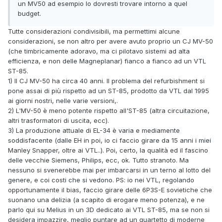
un MV50 ad esempio lo dovresti trovare intorno a quel
budget.
Tutte considerazioni condivisibili, ma permettimi alcune
considerazioni, se non altro per avere avuto proprio un CJ MV-50
(che timbricamente adoravo, ma ci pilotavo sistemi ad alta
efficienza, e non delle Magneplanar) fianco a fianco ad un VTL
ST-85.
1) Il CJ MV-50 ha circa 40 anni. Il problema del refurbishment si
pone assai di più rispetto ad un ST-85, prodotto da VTL dal 1995
ai giorni nostri, nelle varie versioni,.
2) L'MV-50 è meno potente rispetto all'ST-85 (altra circuitazione,
altri trasformatori di uscita, ecc).
3) La produzione attuale di EL-34 è varia e mediamente
soddisfacente (dalle EH in poi, io ci faccio girare da 15 anni i miei
Manley Snapper, oltre ai VTL..). Poi, certo, la qualità ed il fascino
delle vecchie Siemens, Philips, ecc, ok. Tutto stranoto. Ma
nessuno si svenerebbe mai per imbarcarsi in un terno al lotto del
genere, e coi costi che si vedono. PS: io nei VTL, regolando
opportunamente il bias, faccio girare delle 6P3S-E sovietiche che
suonano una delizia (a scapito di erogare meno potenza), e ne
parlo qui su Melius in un 3D dedicato ai VTL ST-85, ma se non si
desidera impazzire, meglio puntare ad un quartetto di moderne