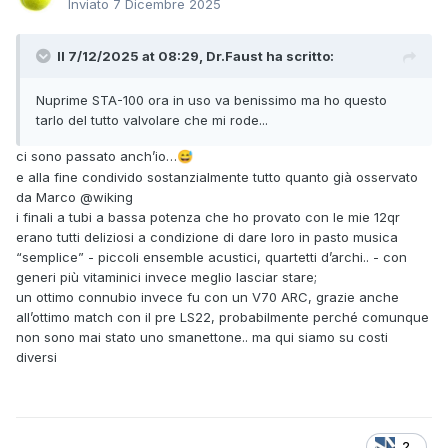
Inviato
7 Dicembre 2025
Il 7/12/2025 at 08:29, Dr.Faust ha scritto:
Nuprime STA-100 ora in uso va benissimo ma ho questo
tarlo del tutto valvolare che mi rode...
ci sono passato anch’io…
😅
e alla fine condivido sostanzialmente tutto quanto già osservato
da Marco
@wiking
i finali a tubi a bassa potenza che ho provato con le mie 12qr
erano tutti deliziosi a condizione di dare loro in pasto musica
“semplice” - piccoli ensemble acustici, quartetti d’archi.. - con
generi più vitaminici invece meglio lasciar stare;
un ottimo connubio invece fu con un V70 ARC, grazie anche
all’ottimo match con il pre LS22, probabilmente perché comunque
non sono mai stato uno smanettone.. ma qui siamo su costi
diversi
2