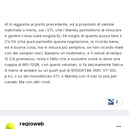
4) In aggiunta al punto precedente, ed a proposito di valvole
matchate o meno, sia i VTL che i Manley permettono di misurare
e gestire il bias sulla singola EL-34 meglio di quanto possa fare il
CV-50 (che pure permette questa regolazione, lo ricordo bene,
ed è buona cosa, ma in misura più semplice, se non ricordo male
con dei semplici led.). Bastano un multimetro, e 5 minuti di tempo.
5) Ciò premesso, resta il fatto che a muovere come si deve una
coppia di MG-12QR, con questi valvolari, si fa decisamente fatica.
A meno di andare su un push pull di 6550/KT88 (ARC VT-100,
p.e.), o su dei monoblocks VTL o Manley con 4 tubi (o più) per
canale. Ma con altri costi.
2
regioweb