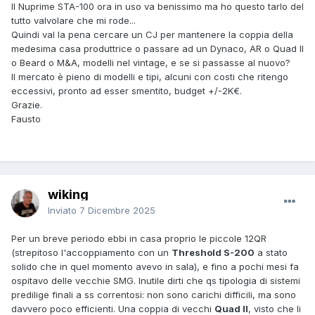
Il Nuprime STA-100 ora in uso va benissimo ma ho questo tarlo del
tutto valvolare che mi rode...
Quindi val la pena cercare un CJ per mantenere la coppia della
medesima casa produttrice o passare ad un Dynaco, AR o Quad II
o Beard o M&A, modelli nel vintage, e se si passasse al nuovo?
Il mercato è pieno di modelli e tipi, alcuni con costi che ritengo
eccessivi, pronto ad esser smentito, budget +/-2K€.
Grazie.
Fausto
wiking
Inviato
7 Dicembre 2025
Per un breve periodo ebbi in casa proprio le piccole 12QR
(strepitoso l'accoppiamento con un
Threshold S-200
a stato
solido che in quel momento avevo in sala), e fino a pochi mesi fa
ospitavo delle vecchie SMG. Inutile dirti che qs tipologia di sistemi
predilige finali a ss correntosi: non sono carichi difficili, ma sono
davvero poco efficienti. Una coppia di vecchi
Quad II
, visto che li