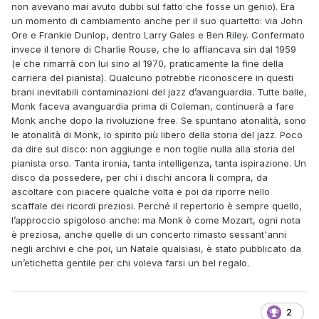
non avevano mai avuto dubbi sul fatto che fosse un genio). Era
un momento di cambiamento anche per il suo quartetto: via John
Ore e Frankie Dunlop, dentro Larry Gales e Ben Riley. Confermato
invece il tenore di Charlie Rouse, che lo affiancava sin dal 1959
(e che rimarrà con lui sino al 1970, praticamente la fine della
carriera del pianista). Qualcuno potrebbe riconoscere in questi
brani inevitabili contaminazioni del jazz d’avanguardia. Tutte balle,
Monk faceva avanguardia prima di Coleman, continuerà a fare
Monk anche dopo la rivoluzione free. Se spuntano atonalità, sono
le atonalità di Monk, lo spirito più libero della storia del jazz. Poco
da dire sul disco: non aggiunge e non toglie nulla alla storia del
pianista orso. Tanta ironia, tanta intelligenza, tanta ispirazione. Un
disco da possedere, per chi i dischi ancora li compra, da
ascoltare con piacere qualche volta e poi da riporre nello
scaffale dei ricordi preziosi. Perché il repertorio è sempre quello,
l’approccio spigoloso anche: ma Monk è come Mozart, ogni nota
è preziosa, anche quelle di un concerto rimasto sessant'anni
negli archivi e che poi, un Natale qualsiasi, è stato pubblicato da
un’etichetta gentile per chi voleva farsi un bel regalo.
2