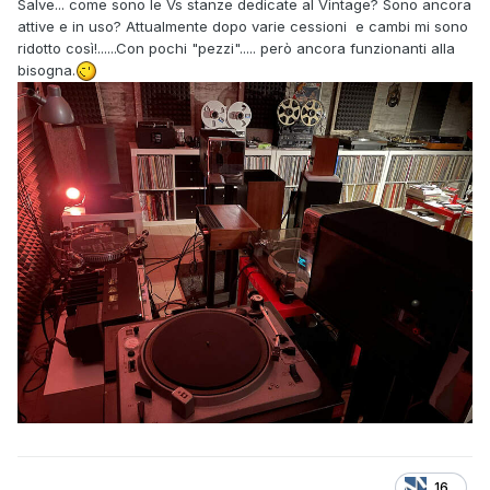
Salve... come sono le Vs stanze dedicate al Vintage? Sono ancora
attive e in uso? Attualmente dopo varie cessioni e cambi mi sono
ridotto così!......Con pochi "pezzi"..... però ancora funzionanti alla
bisogna.
16