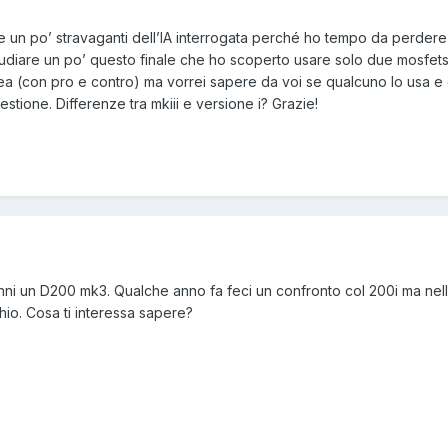
poste un po’ stravaganti dell’IA interrogata perché ho tempo da perder
studiare un po’ questo finale che ho scoperto usare solo due mosfet
ea (con pro e contro) ma vorrei sapere da voi se qualcuno lo usa e
stione. Differenze tra mkiii e versione i? Grazie!
 anni un D200 mk3. Qualche anno fa feci un confronto col 200i ma nel
chio. Cosa ti interessa sapere?