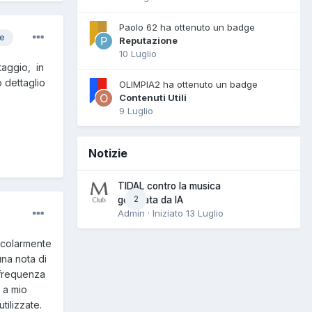
Paolo 62 ha ottenuto un badge
re
Reputazione
10 Luglio
taggio, in
 dettaglio
OLIMPIA2 ha ottenuto un badge
Contenuti Utili
9 Luglio
Notizie
TIDAL contro la musica
2
generata da IA
Admin · Iniziato
13 Luglio
icolarmente
una nota di
 frequenza
 a mio
tilizzate.