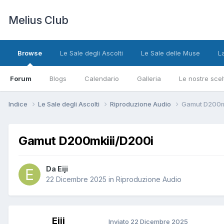
Melius Club
Browse
Le Sale degli Ascolti
Le Sale delle Muse
L
Forum
Blogs
Calendario
Galleria
Le nostre scel
Indice
Le Sale degli Ascolti
Riproduzione Audio
Gamut D200m
Gamut D200mkiii/D200i
Da Eiji
22 Dicembre 2025
in
Riproduzione Audio
Eiji
Inviato
22 Dicembre 2025