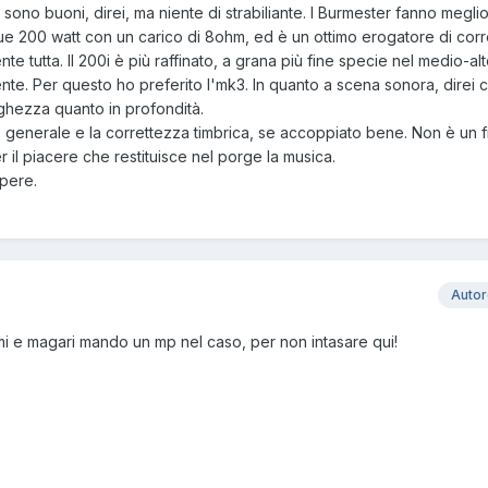
sono buoni, direi, ma niente di strabiliante. I Burmester fanno meglio
e 200 watt con un carico di 8ohm, ed è un ottimo erogatore di corr
te tutta. Il 200i è più raffinato, a grana più fine specie nel medio-al
e. Per questo ho preferito l'mk3. In quanto a scena sonora, direi c
ghezza quanto in profondità.
io generale e la correttezza timbrica, se accoppiato bene. Non è un f
r il piacere che restituisce nel porge la musica.
apere.
Auto
rmi e magari mando un mp nel caso, per non intasare qui!