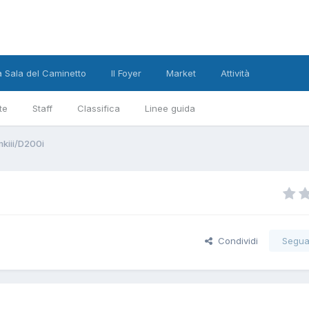
a Sala del Caminetto
Il Foyer
Market
Attività
te
Staff
Classifica
Linee guida
kiii/D200i
Condividi
Segua