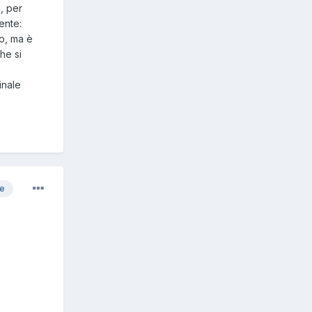
, per
ente:
to, ma è
he si
inale
re