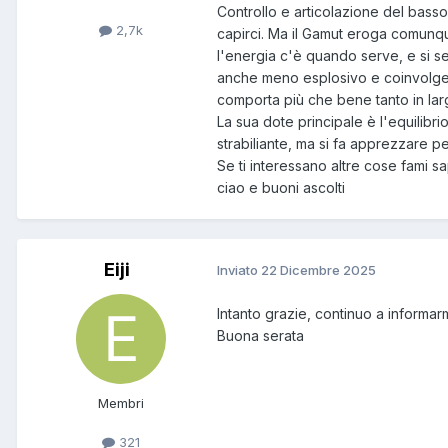
Controllo e articolazione del basso 
2,7k
capirci. Ma il Gamut eroga comunqu
l'energia c'è quando serve, e si sen
anche meno esplosivo e coinvolgent
comporta più che bene tanto in lar
La sua dote principale è l'equilibr
strabiliante, ma si fa apprezzare pe
Se ti interessano altre cose fami s
ciao e buoni ascolti
Eiji
Inviato
22 Dicembre 2025
Intanto grazie, continuo a informa
Buona serata
Membri
321