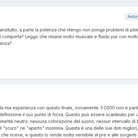
Auto
nnanzitutto, a parte la potenza che ritengo non ponga problemi di pilo
 si comporta? Leggo che rimane molto musicale e fluido pur con molto
ienza?
la mia esperienza con questo finale, ovviamente. Il D200 non è part
 definizione il suo punto di forza. Questo può essere scambiato per 
amente neutro: nessuna colorazione del suono, nessun intervallo di
né "scuro" né "aperto" insomma. Questa è una delle sue doti migliori,
che riceve, e questo lo rende molto sensibile al pre e alle sorgenti u