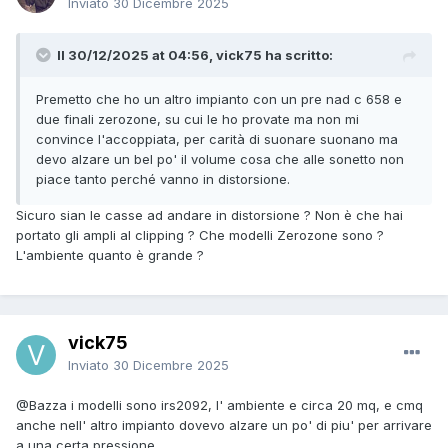
Inviato
30 Dicembre 2025
Il 30/12/2025 at 04:56, vick75 ha scritto:
Premetto che ho un altro impianto con un pre nad c 658 e
due finali zerozone, su cui le ho provate ma non mi
convince l'accoppiata, per carità di suonare suonano ma
devo alzare un bel po' il volume cosa che alle sonetto non
piace tanto perché vanno in distorsione.
Sicuro sian le casse ad andare in distorsione ? Non è che hai
portato gli ampli al clipping ? Che modelli Zerozone sono ?
L'ambiente quanto è grande ?
vick75
Inviato
30 Dicembre 2025
@Bazza
i modelli sono irs2092, l' ambiente e circa 20 mq, e cmq
anche nell' altro impianto dovevo alzare un po' di piu' per arrivare
a una certa pressione.