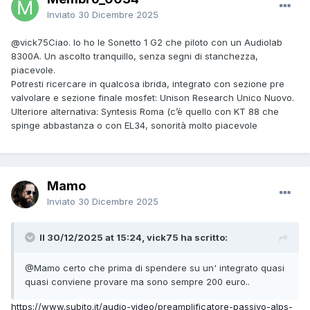
Inviato
30 Dicembre 2025
@vick75
Ciao. Io ho le Sonetto 1 G2 che piloto con un Audiolab
8300A. Un ascolto tranquillo, senza segni di stanchezza,
piacevole.
Potresti ricercare in qualcosa ibrida, integrato con sezione pre
valvolare e sezione finale mosfet: Unison Research Unico Nuovo.
Ulteriore alternativa: Syntesis Roma (c’è quello con KT 88 che
spinge abbastanza o con EL34, sonorità molto piacevole
Mamo
Inviato
30 Dicembre 2025
Il 30/12/2025 at 15:24, vick75 ha scritto:
@Mamo
certo che prima di spendere su un' integrato quasi
quasi conviene provare ma sono sempre 200 euro..
https://www.subito.it/audio-video/preamplificatore-passivo-alps-