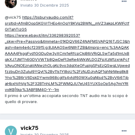
Inviato
30 Dicembre 2025
@vick75
https://tisburyaudio.com/it?
srsltid=AfmBOopSKGVrTHEo4nOqY8KVq2BWN__mVZ3akpLKWlFctf
GlTahTizG5
https://www.ebay.it/itm/336298392053?
_skw=Pre+Passivo&itmmeta=01KDQV66Z4NAFMSVAPQ16TJSC3&h
ash=item4e4cf239f5:g:8JIAAOSw6NllhTZB&itmprp=enc%3AAQAK
AAAA4FkggFvd1GGDu0w3yXCmi1eRfcpCkjB6iVRiQLSwTa5d1mUxB
qkXJ7JMTh6GDVVWTb8QwDeFt3eRe4jWkWLDOZFpXzM1zxnkPcf
VAyuONOEznaVANwzhOLgKc9vo3dqIXeOFuplgSPsEzQSwqLVgwed
fzzbuDn3Zulul9YQyt%2Bv11s1YI8oU%2FzNJDJnAQF1qhNrMeq8k8
Yno%2B6rV6DskDYwmi968cgtfs4vtdf60WXu0qNtsd%2BvV6i6Tjb
aHbxhVhVg%2F32BTnhLM%2FWMQJU7eU45YUXSoOp5Ag7miYRt
vvIKB|tkp%3ABFBM4O-Y--1m
Il primo è un'ottima accopiata secondo TNT audio ma lo scopo è
quello di provare.
vick75
Inviato
30 Dicembre 2025