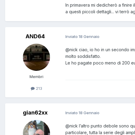
In primavera mi dedicherò a finire
a questi piccoli dettagli... vi terrò a
AND64
Inviato
18 Gennaio
@nick
ciao, io ho in un secondo im
molto soddisfatto.
Le ho pagate poco meno di 200 eu
Membri
213
gian62xx
Inviato
18 Gennaio
@nick
l’altro punto debole sono que
particolare, tutta la serie degli ampl