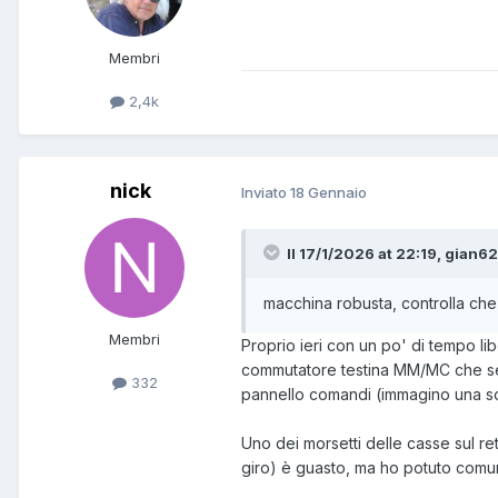
Membri
2,4k
nick
Inviato
18 Gennaio
Il 17/1/2026 at 22:19, gian62
macchina robusta, controlla che
Membri
Proprio ieri con un po' di tempo lib
commutatore testina MM/MC che se 
332
pannello comandi (immagino una sorta
Uno dei morsetti delle casse sul ret
giro) è guasto, ma ho potuto comun