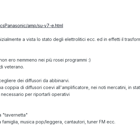
icsPanasonic/amp/su-v7-e.html
izialmente a vista lo stato degli elettrolitici ecc. ed in effetti il trasfo
 non ero nemmeno nei più rosei programmi :)
di veterano.
egliere dei diffusori da abbinarvi.
 coppia di diffusori coevi all'amplificatore, nei noti mercatini, in st
ecessario per riportarli operativi
a "tavernetta"
la famiglia, musica pop/leggera, cantautori, tuner FM ecc.