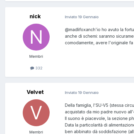
nick
Inviato
19 Gennaio
@madlifox
anch'io ho avuto la fort
anche di schemi: saranno sicuramen
comodamente, avere l'originale fa
Membri
332
Velvet
Inviato
19 Gennaio
Della famiglia, l'SU-V5 (stessa circ
acquistato da mio padre nuovo all'
Il suono è piacevole, la sezione 
Data la particolarità di alimentazio
ben abbinato dà soddisfazione (all
Membri