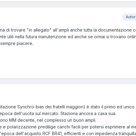
Auto
una di trovare "in allegato" all'ampli anche tutta la documentazione 
te utili nella futura manutenzione ed anche se ormai si trovano onli
 sempre piacere..
uitazione Synchro-bias dei fratelli maggiori) è stato il primo ed unico 
epoca dell'uscita sul mercato. Staziona ancora a casa sua.
phono MM decente, nel complesso un buon ampli.
ne e polarizzazione predilige carichi facili per potersi esprimere al m
'epoca dell'acquisto RCF BR41, efficienti e con impedenza tranquilla