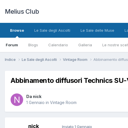
Melius Club
Browse
Le Sale degli Ascolti
Le Sale delle Muse
L
Forum
Blogs
Calendario
Galleria
Le nostre scel
Indice
Le Sale degli Ascolti
Vintage Room
Abbinamento diffus
Abbinamento diffusori Technics SU
Da nick
1 Gennaio
in
Vintage Room
nick
Inviato
1 Gennaio