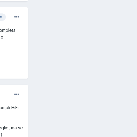
re
completa
ne
ampli HiFi
eglio, ma se
).