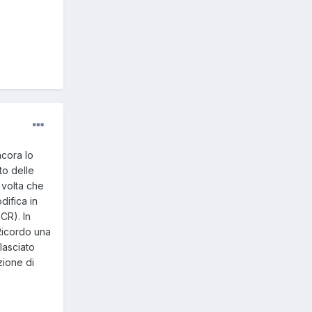
cora lo
to delle
 volta che
difica in
SCR). In
 Ricordo una
lasciato
zione di