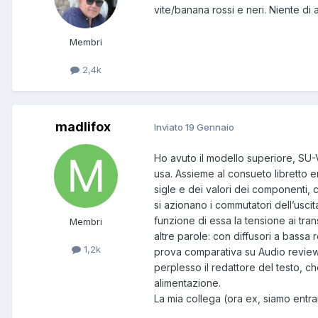
vite/banana rossi e neri. Niente di 
Membri
2,4k
madlifox
Inviato
19 Gennaio
Ho avuto il modello superiore, SU
usa. Assieme al consueto libretto e
sigle e dei valori dei componenti, 
si azionano i commutatori dell’uscit
funzione di essa la tensione ai trans
Membri
altre parole: con diffusori a bassa 
1,2k
prova comparativa su Audio review 
perplesso il redattore del testo, 
alimentazione.
La mia collega (ora ex, siamo entr