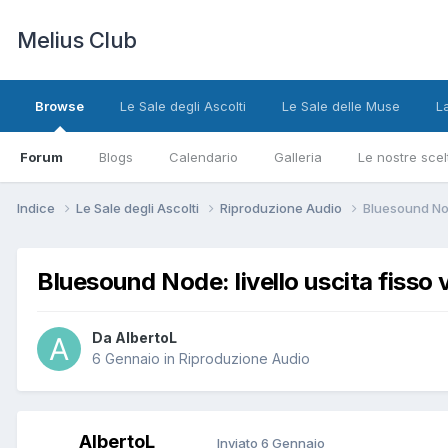
Melius Club
Browse
Le Sale degli Ascolti
Le Sale delle Muse
L
Forum
Blogs
Calendario
Galleria
Le nostre scel
Indice
Le Sale degli Ascolti
Riproduzione Audio
Bluesound Node
Bluesound Node: livello uscita fisso v
Da AlbertoL
6 Gennaio
in
Riproduzione Audio
AlbertoL
Inviato
6 Gennaio