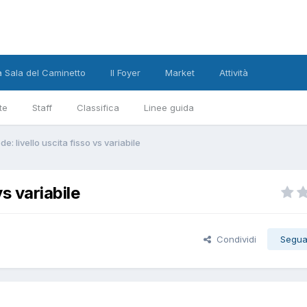
a Sala del Caminetto
Il Foyer
Market
Attività
te
Staff
Classifica
Linee guida
: livello uscita fisso vs variabile
s variabile
Condividi
Segua