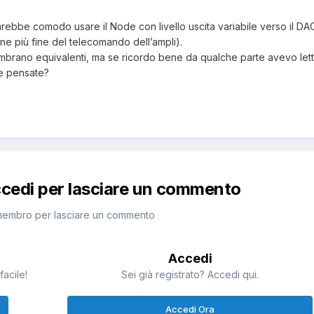
farebbe comodo usare il Node con livello uscita variabile verso il D
ne più fine del telecomando dell’ampli).
embrano equivalenti, ma se ricordo bene da qualche parte avevo let
ne pensate?
ccedi per lasciare un commento
membro per lasciare un commento
Accedi
facile!
Sei già registrato? Accedi qui.
Accedi Ora