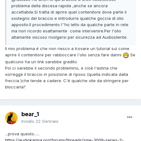
problema della discesa rapida ,anche se ancora
accettabile.Si tratta di aprire quel contenitore dove parte il
sostegno del braccio e imtrodurre qualche goccia di olio
apposito.Il procedimento l''ho letto da qualche parte in rete
ma non ricordo esattamente come intervenire.Per l'olio
altamente viscoso rivolgersi per sicurezza ad Audiosilente.
Il mio problema é che non riesco a trovare un tutorial sul come
aprire il contenitore per rabboccare l'olio senza fare danni
Se
qualcuno ha un link sarebbe gradito.
Poi ci sarebbe il secondo problemino, e cioè l'astina che
sorregge il braccio in posizione di riposo (quella indicata dalla
freccia )che tende a cadere. C'é qualche vite da stringere per
bloccarla?
bear_1
Inviato
22 Gennaio
...prova questo......
https://audiokarma.org/forums/threads/sme-3009-series-2-