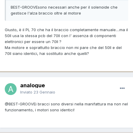
BEST-GROOVE
sono necessari anche per il solenoide che
gestisce l'alza braccio oltre al motore
Giusto, è il PL 70 che ha il braccio completamente manuale....ma il
50II usa la stessa pcb del 70II con l' assenza di componenti
elettronici per essere un 70II ?
Ma motore e soprattutto braccio non mi pare che del 50II e del
70II siano identici, hai sostituito anche quelli?
analogue
Inviato
23 Gennaio
@BEST-GROOVE
i bracci sono diversi nella manifattura ma non nel
funzionamento, i motori sono identici!