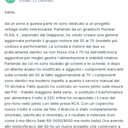
Inviato
23 Gennaio
Salve,
da un anno a questa parte mi sono dedicato a un progetto
vintage molto interessante. Partendo da un giradischi Pioneer
PL50L II , importato dal Giappone, ho voluto creare una gemma
aggiornata portando il gruppo motore dal 50 al 70 (modello più
costoso e performante). La scheda e motore dei due so
praticamente identici se non fosse che il 70 ha dell'elettronica
aggiuntiva per meglio gestire l'alimentazione e stabilità rotativa.
Partendo da ciò mi sono studiato gli schemi e le schede, e dopo
un'attenta analisi ho modificato e aggiunto i componenti mancanti
sulla scheda del 50 di fatto aggiornandola al 70. I componenti
sono identici ma moderni rispetto a quanto il service manual del
70 dichiara. Fatto questo ho costruito un nuovo plinto sulle misure
del P10 - fratello maggiore della serie, e sostituito il trasformatore
per alimentare il tutto a 220. Infine ho incapsulato i il cavo del
pre-fono nello plinto con delle prese RCA. Con un coperchio
nuovo il tutto è come da foto. Il Braccio è stato completamente
smontato, lubrificato e rimontato, e il risultato è notevole (non
come il mio Micro Seiki RX-5000/8000 ma molto bello) Ora avendo
altri motori/bracci del 50 ho un nuovo progetto che comincerò a