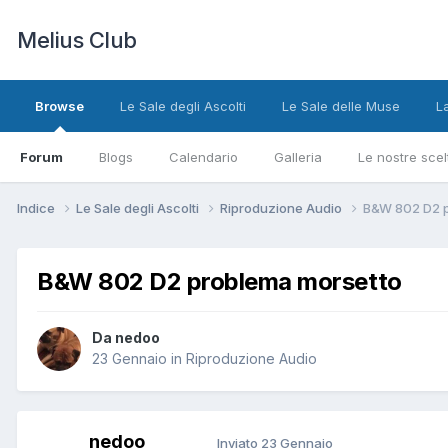
Melius Club
Browse
Le Sale degli Ascolti
Le Sale delle Muse
L
Forum
Blogs
Calendario
Galleria
Le nostre scel
Indice
Le Sale degli Ascolti
Riproduzione Audio
B&W 802 D2 p
B&W 802 D2 problema morsetto
Da nedoo
23 Gennaio
in
Riproduzione Audio
nedoo
Inviato
23 Gennaio