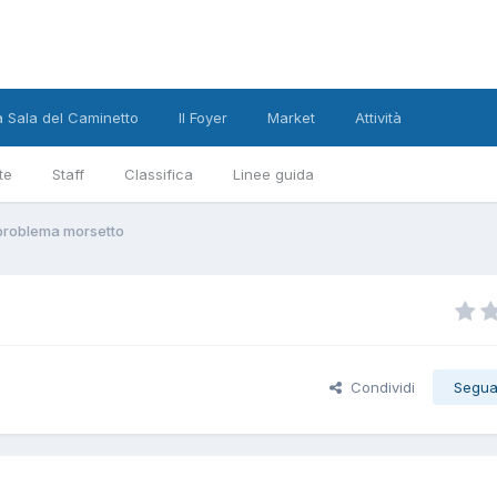
a Sala del Caminetto
Il Foyer
Market
Attività
te
Staff
Classifica
Linee guida
roblema morsetto
Condividi
Segua