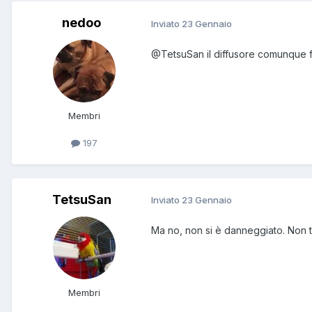
nedoo
Inviato
23 Gennaio
@TetsuSan
il diffusore comunque f
Membri
197
TetsuSan
Inviato
23 Gennaio
Ma no, non si è danneggiato. Non ted
Membri