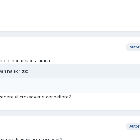
Auto
rno e non riesco a tirarla
an ha scritto:
cedere al crossover e connettore?
Auto
infilare le mani nel crossover?