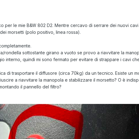
ico per le mie B&W 802 D2. Mentre cercavo di serrare dei nuovi cavi
 dei morsetti (polo positivo, linea rossa).
a completamente.
iera/rondella sottostante girano a vuoto se provo a riavvitare la manop
io interno, quindi mi sono fermato per evitare di strappare i cavi ch
ica di trasportare il diffusore (circa 70kg) da un tecnico. Esiste un 
iuscire a riavvitare la manopola e stabilizzare il morsetto? O è indis
ontando il pannello del filtro?