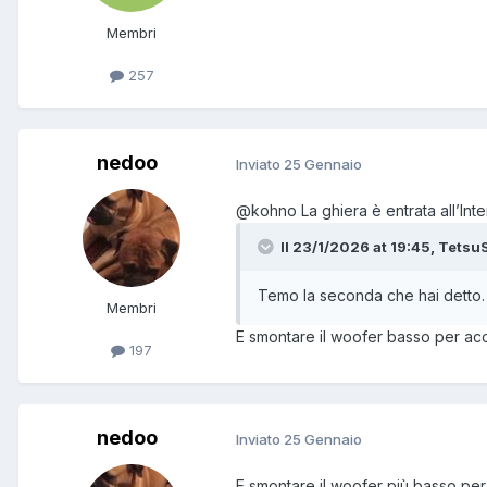
Membri
257
nedoo
Inviato
25 Gennaio
@kohno
La ghiera è entrata all’Inte
Il 23/1/2026 at 19:45, TetsuS
Temo la seconda che hai detto.
Membri
E smontare il woofer basso per ac
197
nedoo
Inviato
25 Gennaio
E smontare il woofer più basso per 