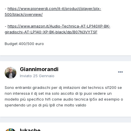
-
https://www.pioneerdj.com/it-it/product/player/plx-
500/black/overview/
-
https://www.amazon.it/Audio-Technica-AT-LP140XP-BK-
giradischi-AT-LP140-XP-BK-black/dp/B07N3VYTSF
Budget 400/500 euro
Giannimorandi
Inviato
25 Gennaio
Sono entrambi giradischi per dj imitazioni del technics sl1200 se
non interessa il dj set ma solo ascolto di lp puoi vedere un
modello più specifico hifi come audio tecnica lp5x ad esempio o
spendendo un po di più lp8 che molto valido
lukache