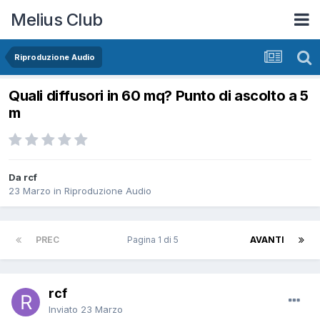
Melius Club
Riproduzione Audio
Quali diffusori in 60 mq? Punto di ascolto a 5
m
Da rcf
23 Marzo
in
Riproduzione Audio
PREC
Pagina 1 di 5
AVANTI
rcf
Inviato
23 Marzo