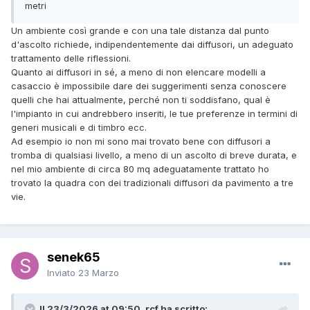
metri
Un ambiente così grande e con una tale distanza dal punto
d'ascolto richiede, indipendentemente dai diffusori, un adeguato
trattamento delle riflessioni.
Quanto ai diffusori in sé, a meno di non elencare modelli a
casaccio è impossibile dare dei suggerimenti senza conoscere
quelli che hai attualmente, perché non ti soddisfano, qual è
l'impianto in cui andrebbero inseriti, le tue preferenze in termini di
generi musicali e di timbro ecc.
Ad esempio io non mi sono mai trovato bene con diffusori a
tromba di qualsiasi livello, a meno di un ascolto di breve durata, e
nel mio ambiente di circa 80 mq adeguatamente trattato ho
trovato la quadra con dei tradizionali diffusori da pavimento a tre
vie.
senek65
Inviato
23 Marzo
Il 23/3/2026 at 09:50, rcf ha scritto: