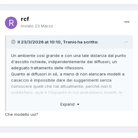
rcf
Inviato
23 Marzo
Il 23/3/2026 at 10:10, Tronio ha scritto:
Un ambiente così grande e con una tale distanza dal punto
d'ascolto richiede, indipendentemente dai diffusori, un
adeguato trattamento delle riflessioni.
Quanto ai diffusori in sé, a meno di non elencare modelli a
casaccio è impossibile dare dei suggerimenti senza
conoscere quelli che hai attualmente, perché non ti
soddisfano, qual è l'impianto in cui andrebbero inseriti, le
tue preferenze in termini di generi musicali e di timbro ecc.
Expand
Ad esempio io non mi sono mai trovato bene con diffusori a
tromba di qualsiasi livello, a meno di un ascolto di breve
Che modello usi?
durata, e nel mio ambiente di circa 80 mq adeguatamente
trattato ho trovato la quadra con dei tradizionali diffusori da
pavimento a tre vie.