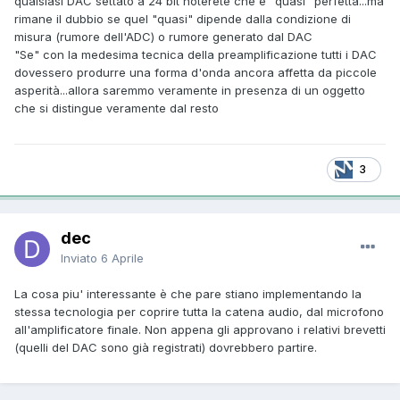
qualsiasi DAC settato a 24 bit noterete che è "quasi" perfetta...ma
rimane il dubbio se quel "quasi" dipende dalla condizione di
misura (rumore dell'ADC) o rumore generato dal DAC
"Se" con la medesima tecnica della preamplificazione tutti i DAC
dovessero produrre una forma d'onda ancora affetta da piccole
asperità...allora saremmo veramente in presenza di un oggetto
che si distingue veramente dal resto
3
dec
Inviato
6 Aprile
La cosa piu' interessante è che pare stiano implementando la
stessa tecnologia per coprire tutta la catena audio, dal microfono
all'amplificatore finale. Non appena gli approvano i relativi brevetti
(quelli del DAC sono già registrati) dovrebbero partire.