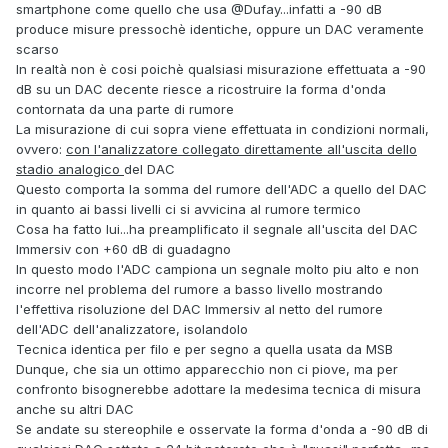
smartphone come quello che usa
@Dufay
...infatti a -90 dB
produce misure pressochè identiche, oppure un DAC veramente
scarso
In realtà non è cosi poichè qualsiasi misurazione effettuata a -90
dB su un DAC decente riesce a ricostruire la forma d'onda
contornata da una parte di rumore
La misurazione di cui sopra viene effettuata in condizioni normali,
ovvero:
con l'analizzatore collegato direttamente all'uscita dello
stadio analogico
del DAC
Questo comporta la somma del rumore dell'ADC a quello del DAC
in quanto ai bassi livelli ci si avvicina al rumore termico
Cosa ha fatto lui...ha preamplificato il segnale all'uscita del DAC
Immersiv con +60 dB di guadagno
In questo modo l'ADC campiona un segnale molto piu alto e non
incorre nel problema del rumore a basso livello mostrando
l'effettiva risoluzione del DAC Immersiv al netto del rumore
dell'ADC dell'analizzatore, isolandolo
Tecnica identica per filo e per segno a quella usata da MSB
Dunque, che sia un ottimo apparecchio non ci piove, ma per
confronto bisognerebbe adottare la medesima tecnica di misura
anche su altri DAC
Se andate su stereophile e osservate la forma d'onda a -90 dB di