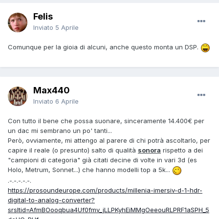
Felis
Inviato
5 Aprile
Comunque per la gioia di alcuni, anche questo monta un DSP.
Max440
Inviato
6 Aprile
Con tutto il bene che possa suonare, sinceramente 14.400€ per
un dac mi sembrano un po' tanti...
Però, ovviamente, mi attengo al parere di chi potrà ascoltarlo, per
capire il reale (o presunto) salto di qualità
sonora
rispetto a dei
"campioni di categoria" già citati decine di volte in vari 3d (es
Holo, Metrum, Sonnet...) che hanno modelli top a 5k...
.-.-.-.-.-.
https://prosoundeurope.com/products/millenia-imersiv-d-1-hdr-
digital-to-analog-converter?
srsltid=AfmBOooqbua4Uf0fmv_jLLPKyhEiMMgOeeouRLPRF1aSPH_5