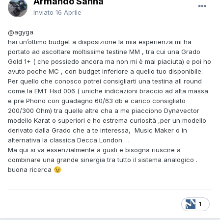
Armando Sanna
Inviato
16 Aprile
@agyga
hai un’ottimo budget a disposizione la mia esperienza mi ha
portato ad ascoltare moltissime testine MM , tra cui una Grado
Gold 1+ ( che possiedo ancora ma non mi è mai piaciuta) e poi ho
avuto poche MC , con budget inferiore a quello tuo disponibile.
Per quello che conosco potrei consigliarti una testina all round
come la EMT Hsd 006 ( uniche indicazioni braccio ad alta massa
e pre Phono con guadagno 60/63 db e carico consigliato
200/300 Ohm) tra quelle altre cha a me piacciono Dynavector
modello Karat o superiori e ho estrema curiosità ,per un modello
derivato dalla Grado che a te interessa, Music Maker o in
alternativa la classica Decca London …
Ma qui si va essenzialmente a gusti e bisogna riuscire a
combinare una grande sinergia tra tutto il sistema analogico .
buona ricerca
😉
1