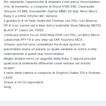
Sto valutando l'opportunità di ampliare il mio parco fonorivelatori
che, al momento, si compone di Shure V15III (HE), Clearaudio
Virtuoso V2 MM, Soundsmith Zephyr MIMC ES Star, Benz-Micro
Ruby Z e infine Ortofon MC Verismo.
Il giradischi è un Pear Audio Kid Thomas con PSU, con Moerck
DP-8 (con canne red e blue dot) e Isokinetik Silver Melody SM750
BLACK 9" (Jelco SA-750D).
Come pre-phono ho un Gold Note PH10 con PSU, un Benz-Micro
Lukaschek PP1-T9 e uno step-up EAR Youshino MC4.
Orbene, poiché sono combattuto fra le due opzioni, mi
piacerebbe avere un parere su quale sarebbe la vostra scelta
relativamente a questi due fonorivelatori.
Meglio andare verso un upgrade della Ruby Z oppure provare
qualcosa di totalmente differente come entrare nel mondo
Grado?
Il resto della catena si compone di Gryphon Diablo 120 e Graham
LS5/8.
Grazie a chi mi risponderà.
Andy