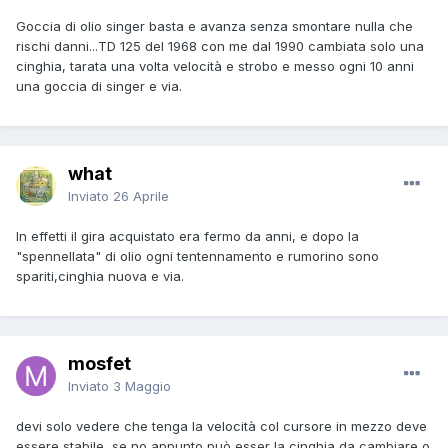
Goccia di olio singer basta e avanza senza smontare nulla che
rischi danni...TD 125 del 1968 con me dal 1990 cambiata solo una
cinghia, tarata una volta velocità e strobo e messo ogni 10 anni
una goccia di singer e via.
what
Inviato
26 Aprile
In effetti il gira acquistato era fermo da anni, e dopo la
"spennellata" di olio ogni tentennamento e rumorino sono
spariti,cinghia nuova e via.
mosfet
Inviato
3 Maggio
devi solo vedere che tenga la velocità col cursore in mezzo deve
essere stabile, se no appunto può esser la cinghia da cambiare o