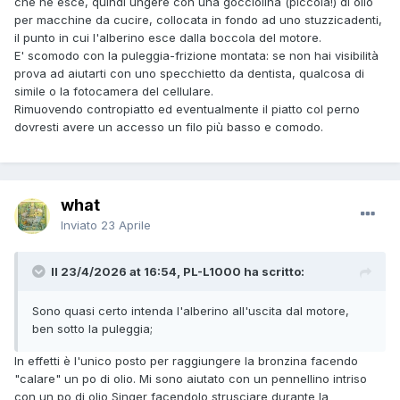
che ne esce, quindi ungere con una gocciolina (piccola!) di olio
per macchine da cucire, collocata in fondo ad uno stuzzicadenti,
il punto in cui l'alberino esce dalla boccola del motore.
E' scomodo con la puleggia-frizione montata: se non hai visibilità
prova ad aiutarti con uno specchietto da dentista, qualcosa di
simile o la fotocamera del cellulare.
Rimuovendo contropiatto ed eventualmente il piatto col perno
dovresti avere un accesso un filo più basso e comodo.
what
Inviato
23 Aprile
Il 23/4/2026 at 16:54, PL-L1000 ha scritto:
Sono quasi certo intenda l'alberino all'uscita dal motore,
ben sotto la puleggia;
In effetti è l'unico posto per raggiungere la bronzina facendo
"calare" un po di olio. Mi sono aiutato con un pennellino intriso
con un po di olio Singer facendolo strusciare durante la