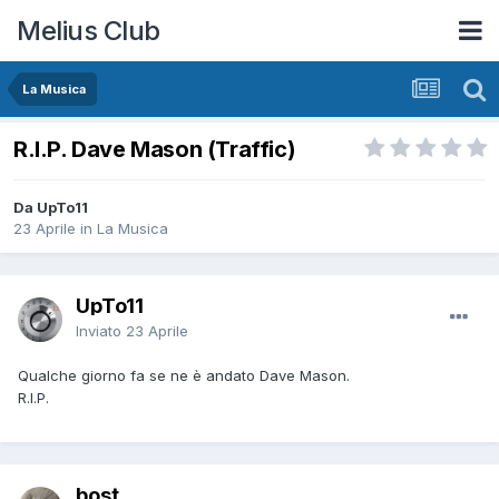
Melius Club
La Musica
R.I.P. Dave Mason (Traffic)
Da UpTo11
23 Aprile
in
La Musica
UpTo11
Inviato
23 Aprile
Qualche giorno fa se ne è andato Dave Mason.
R.I.P.
bost