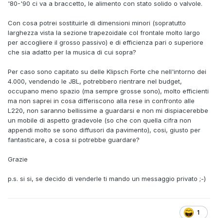
'80-'90 ci va a braccetto, le alimento con stato solido o valvole.
Con cosa potrei sostituirle di dimensioni minori (sopratutto
larghezza vista la sezione trapezoidale col frontale molto largo
per accogliere il grosso passivo) e di efficienza pari o superiore
che sia adatto per la musica di cui sopra?
Per caso sono capitato su delle Klipsch Forte che nell'intorno dei
4.000, vendendo le JBL, potrebbero rientrare nel budget,
occupano meno spazio (ma sempre grosse sono), molto efficienti
ma non saprei in cosa differiscono alla rese in confronto alle
L220, non saranno bellissime a guardarsi e non mi dispiacerebbe
un mobile di aspetto gradevole (so che con quella cifra non
appendi molto se sono diffusori da pavimento), cosi, giusto per
fantasticare, a cosa si potrebbe guardare?
Grazie
p.s. si si, se decido di venderle ti mando un messaggio privato ;-)
1