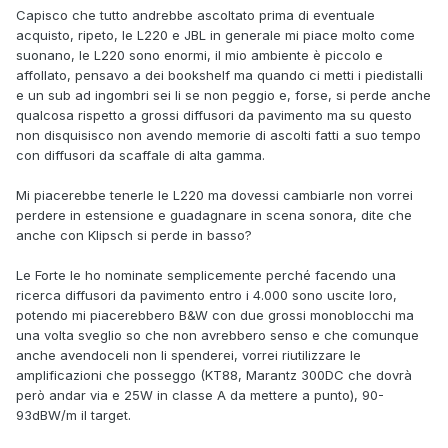
Capisco che tutto andrebbe ascoltato prima di eventuale
acquisto, ripeto, le L220 e JBL in generale mi piace molto come
suonano, le L220 sono enormi, il mio ambiente è piccolo e
affollato, pensavo a dei bookshelf ma quando ci metti i piedistalli
e un sub ad ingombri sei li se non peggio e, forse, si perde anche
qualcosa rispetto a grossi diffusori da pavimento ma su questo
non disquisisco non avendo memorie di ascolti fatti a suo tempo
con diffusori da scaffale di alta gamma.
Mi piacerebbe tenerle le L220 ma dovessi cambiarle non vorrei
perdere in estensione e guadagnare in scena sonora, dite che
anche con Klipsch si perde in basso?
Le Forte le ho nominate semplicemente perché facendo una
ricerca diffusori da pavimento entro i 4.000 sono uscite loro,
potendo mi piacerebbero B&W con due grossi monoblocchi ma
una volta sveglio so che non avrebbero senso e che comunque
anche avendoceli non li spenderei, vorrei riutilizzare le
amplificazioni che posseggo (KT88, Marantz 300DC che dovrà
però andar via e 25W in classe A da mettere a punto), 90-
93dBW/m il target.