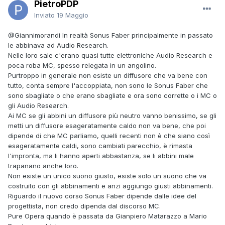
PietroPDP
Inviato
19 Maggio
@Giannimorandi
In realtà Sonus Faber principalmente in passato
le abbinava ad Audio Research.
Nelle loro sale c'erano quasi tutte elettroniche Audio Research e
poca roba MC, spesso relegata in un angolino.
Purtroppo in generale non esiste un diffusore che va bene con
tutto, conta sempre l'accoppiata, non sono le Sonus Faber che
sono sbagliate o che erano sbagliate e ora sono corrette o i MC o
gli Audio Research.
Ai MC se gli abbini un diffusore più neutro vanno benissimo, se gli
metti un diffusore esageratamente caldo non va bene, che poi
dipende di che MC parliamo, quelli recenti non è che siano così
esageratamente caldi, sono cambiati parecchio, è rimasta
l'impronta, ma li hanno aperti abbastanza, se li abbini male
trapanano anche loro.
Non esiste un unico suono giusto, esiste solo un suono che va
costruito con gli abbinamenti e anzi aggiungo giusti abbinamenti.
Riguardo il nuovo corso Sonus Faber dipende dalle idee del
progettista, non credo dipenda dal discorso MC.
Pure Opera quando è passata da Gianpiero Matarazzo a Mario