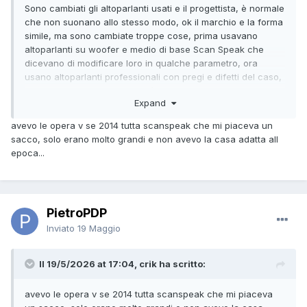
Sono cambiati gli altoparlanti usati e il progettista, è normale
che non suonano allo stesso modo, ok il marchio e la forma
simile, ma sono cambiate troppe cose, prima usavano
altoparlanti su woofer e medio di base Scan Speak che
dicevano di modificare loro in qualche parametro, ora
usano altoparlanti professionali con pregi e difetti del caso,
sicuramente reggono molti più watt di prima, ma la timbrica
Expand
è sicuramente più asciutta e più controllato, non si scappa,
la cosa non è sempre un bene, sicuramente i diffusori del
avevo le opera v se 2014 tutta scanspeak che mi piaceva un
passato sono più caldi come sonorità, per alcuni sarà
sacco, solo erano molto grandi e non avevo la casa adatta all
meglio il passato e per altri quelli attuali, la coperta se la tiri
epoca...
da una parte ti scopri dall'altra.
PietroPDP
Inviato
19 Maggio
Il 19/5/2026 at 17:04, crik ha scritto:
avevo le opera v se 2014 tutta scanspeak che mi piaceva