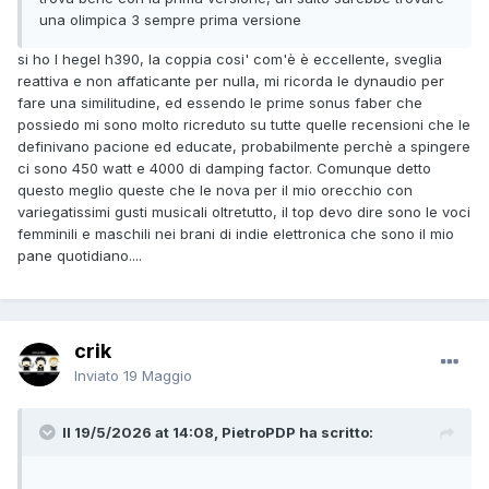
una olimpica 3 sempre prima versione
si ho l hegel h390, la coppia cosi' com'è è eccellente, sveglia
reattiva e non affaticante per nulla, mi ricorda le dynaudio per
fare una similitudine, ed essendo le prime sonus faber che
possiedo mi sono molto ricreduto su tutte quelle recensioni che le
definivano pacione ed educate, probabilmente perchè a spingere
ci sono 450 watt e 4000 di damping factor. Comunque detto
questo meglio queste che le nova per il mio orecchio con
variegatissimi gusti musicali oltretutto, il top devo dire sono le voci
femminili e maschili nei brani di indie elettronica che sono il mio
pane quotidiano....
crik
Inviato
19 Maggio
Il 19/5/2026 at 14:08, PietroPDP ha scritto: