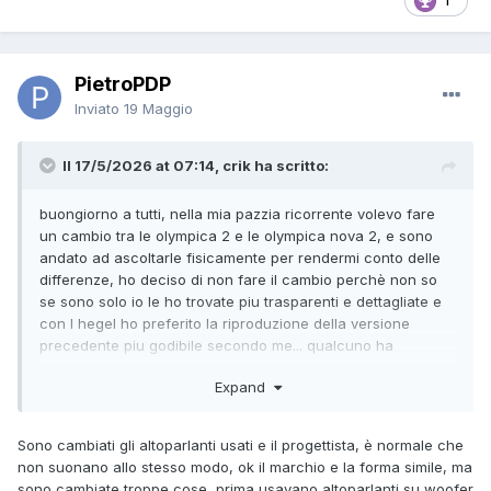
1
PietroPDP
Inviato
19 Maggio
Il 17/5/2026 at 07:14, crik ha scritto:
buongiorno a tutti, nella mia pazzia ricorrente volevo fare
un cambio tra le olympica 2 e le olympica nova 2, e sono
andato ad ascoltarle fisicamente per rendermi conto delle
differenze, ho deciso di non fare il cambio perchè non so
se sono solo io le ho trovate piu trasparenti e dettagliate e
con l hegel ho preferito la riproduzione della versione
precedente piu godibile secondo me... qualcuno ha
esperienze in merito. avete per caso sentito le due
Expand
versioni....
grazie a tutti.
Sono cambiati gli altoparlanti usati e il progettista, è normale che
non suonano allo stesso modo, ok il marchio e la forma simile, ma
sono cambiate troppe cose, prima usavano altoparlanti su woofer