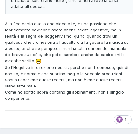
un sacco, solo erano molto grandi e non avevo la casa
adatta all epoca...
Alla fine conta quello che piace a te, è una passione che
teoricamente dovrebbe avere anche scelte oggettive, ma in
realtà è la sagra del soggettivismo, quindi quando trovi un
qualcosa che ti emoziona all'ascolto e ti fa godere la musica sei
a posto, anche se per ipotesi non ha tutti i canoni del manuale
del bravo audiofilo, che poi ci sarebbe anche da capire chi lo
avrebbe scritto
.
Se l'Hegel va in direzione neutra, perché non li conosco, quindi
non so, è normale che suonino meglio le vecchie produzioni
Sonus Faber che quelle recenti, ma non è che quelle recenti
siano fatte male.
Come ho scritto sopra contano gli abbinamenti, non il singolo
componente.
1