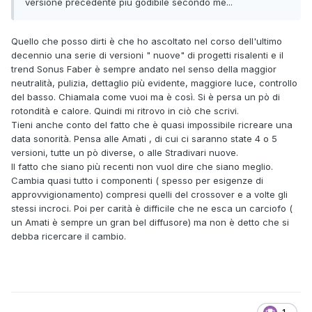
versione precedente piu godibile secondo me...
Quello che posso dirti è che ho ascoltato nel corso dell'ultimo
decennio una serie di versioni " nuove" di progetti risalenti e il
trend Sonus Faber è sempre andato nel senso della maggior
neutralità, pulizia, dettaglio più evidente, maggiore luce, controllo
del basso. Chiamala come vuoi ma è così. Si è persa un pò di
rotondità e calore. Quindi mi ritrovo in ciò che scrivi.
Tieni anche conto del fatto che è quasi impossibile ricreare una
data sonorità. Pensa alle Amati , di cui ci saranno state 4 o 5
versioni, tutte un pò diverse, o alle Stradivari nuove.
Il fatto che siano più recenti non vuol dire che siano meglio.
Cambia quasi tutto i componenti ( spesso per esigenze di
approvvigionamento) compresi quelli del crossover e a volte gli
stessi incroci. Poi per carità è difficile che ne esca un carciofo (
un Amati è sempre un gran bel diffusore) ma non è detto che si
debba ricercare il cambio.