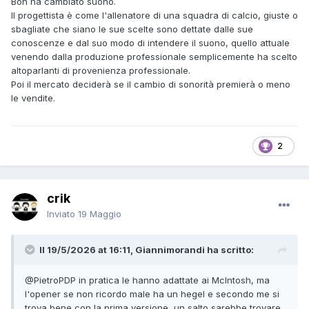
Bon ha cambiato suono.
Il progettista è come l'allenatore di una squadra di calcio, giuste o
sbagliate che siano le sue scelte sono dettate dalle sue
conoscenze e dal suo modo di intendere il suono, quello attuale
venendo dalla produzione professionale semplicemente ha scelto
altoparlanti di provenienza professionale.
Poi il mercato deciderà se il cambio di sonorità premierà o meno
le vendite.
2
crik
Inviato
19 Maggio
Il 19/5/2026 at 16:11, Giannimorandi ha scritto:
@PietroPDP
in pratica le hanno adattate ai McIntosh, ma
l'opener se non ricordo male ha un hegel e secondo me si
trova bene con la prima versione, un salto sarebbe trovare