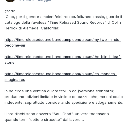
@crik
Ciao, per il genere ambient/elettronica/folk/neoclassic, guarda il
catalogo della favolosa "Time Released Sound Records" di Colin
Herrick di Alameda, California:
https://timereleasedsound.bandcamp.com/album/my-two-minds-
become-air
https://timereleasedsound.bandcamp.com/album/the-blind-deaf-
stone
https://timereleasedsound.bandcamp.com/album/les-mondes-
imaginaires
Io ho circa una ventina di loro titoli in cd (versione standard);
producono edizioni limitate in vinile e cd pazzesche, ma dal costo
indecente, soprattutto considerando spedizione e sdoganamento.
I loro dischi sono davvero "Soul Food", un vero toccasana
quando torni "cotto e stracotto" dal lavoro....