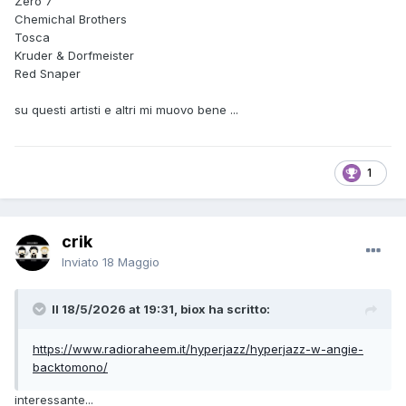
Zero 7
Chemichal Brothers
Tosca
Kruder & Dorfmeister
Red Snaper
su questi artisti e altri mi muovo bene ...
1
crik
Inviato
18 Maggio
Il 18/5/2026 at 19:31, biox ha scritto:
https://www.radioraheem.it/hyperjazz/hyperjazz-w-angie-
backtomono/
interessante...