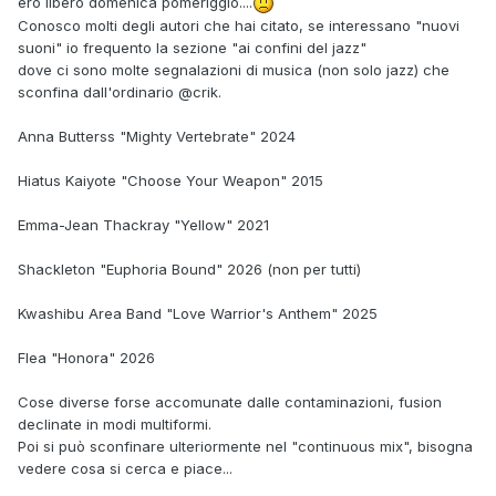
ero libero domenica pomeriggio....
Conosco molti degli autori che hai citato, se interessano "nuovi
suoni" io frequento la sezione "ai confini del jazz"
dove ci sono molte segnalazioni di musica (non solo jazz) che
sconfina dall'ordinario
@crik
.
Anna Butterss "Mighty Vertebrate" 2024
Hiatus Kaiyote "Choose Your Weapon" 2015
Emma-Jean Thackray "Yellow" 2021
Shackleton "Euphoria Bound" 2026 (non per tutti)
Kwashibu Area Band "Love Warrior's Anthem" 2025
Flea "Honora" 2026
Cose diverse forse accomunate dalle contaminazioni, fusion
declinate in modi multiformi.
Poi si può sconfinare ulteriormente nel "continuous mix", bisogna
vedere cosa si cerca e piace...