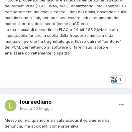
Il tool è progettato per lavorare esclusivamente sull'architettura
dei formati PCM (FLAC, WAV, MP3), analizzando i tagli spettrali e i
comportamenti dei relativi codec. I file DSD nativi, basandosi sulla
modulazione a 1 bit, non possono essere letti direttamente dai
motori di analisi dello script (come auCDtect).
La tua mossa di convertirli in FLAC a 24-bit / 88.2 kHz è stata
impeccabile (anche la scelta della frequenza multipla è da
manuale!) perché ha traghettato quel flusso dati nel "territorio"
del PCM, permettendo al software di fare il suo lavoro e
analizzare correttamente lo spettro.
1
loureediano
Inviato
20 Maggio
Messo su ieri, quando è arrivata Exodus il volume era da
denuncia, ma accidenti come si sentiva