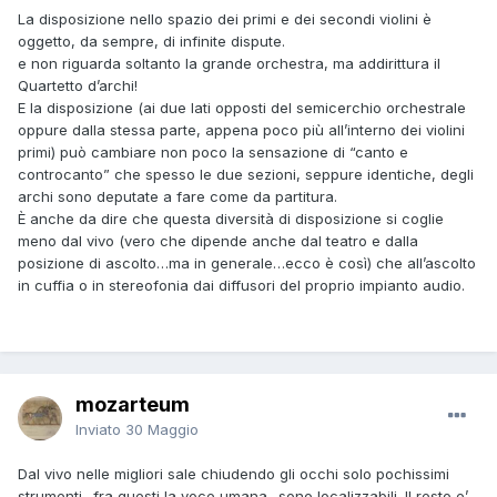
La disposizione nello spazio dei primi e dei secondi violini è
oggetto, da sempre, di infinite dispute.
e non riguarda soltanto la grande orchestra, ma addirittura il
Quartetto d’archi!
E la disposizione (ai due lati opposti del semicerchio orchestrale
oppure dalla stessa parte, appena poco più all’interno dei violini
primi) può cambiare non poco la sensazione di “canto e
controcanto” che spesso le due sezioni, seppure identiche, degli
archi sono deputate a fare come da partitura.
È anche da dire che questa diversità di disposizione si coglie
meno dal vivo (vero che dipende anche dal teatro e dalla
posizione di ascolto…ma in generale…ecco è così) che all’ascolto
in cuffia o in stereofonia dai diffusori del proprio impianto audio.
mozarteum
Inviato
30 Maggio
Dal vivo nelle migliori sale chiudendo gli occhi solo pochissimi
strumenti- fra questi la voce umana- sono localizzabili. Il resto e’