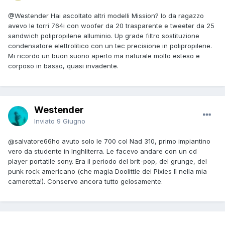
@Westender
Hai ascoltato altri modelli Mission? Io da ragazzo
avevo le torri 764i con woofer da 20 trasparente e tweeter da 25
sandwich polipropilene alluminio. Up grade filtro sostituzione
condensatore elettrolitico con un tec precisione in polipropilene.
Mi ricordo un buon suono aperto ma naturale molto esteso e
corposo in basso, quasi invadente.
Westender
Inviato
9 Giugno
@salvatore66
ho avuto solo le 700 col Nad 310, primo impiantino
vero da studente in Inghliterra. Le facevo andare con un cd
player portatile sony. Era il periodo del brit-pop, del grunge, del
punk rock americano (che magia Doolittle dei Pixies lì nella mia
cameretta!). Conservo ancora tutto gelosamente.