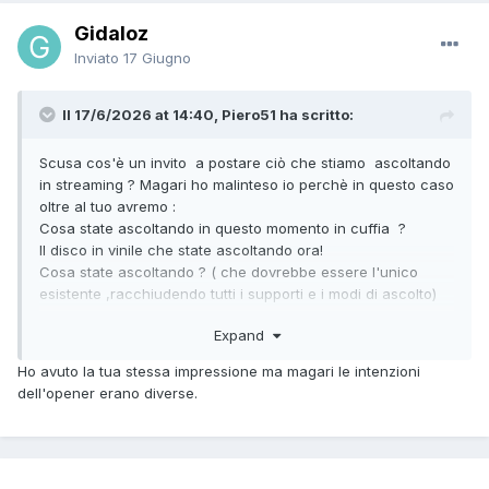
Gidaloz
Inviato
17 Giugno
Il 17/6/2026 at 14:40, Piero51 ha scritto:
Scusa cos'è un invito a postare ciò che stiamo ascoltando
in streaming ? Magari ho malinteso io perchè in questo caso
oltre al tuo avremo :
Cosa state ascoltando in questo momento in cuffia ?
Il disco in vinile che state ascoltando ora!
Cosa state ascoltando ? ( che dovrebbe essere l'unico
esistente ,racchiudendo tutti i supporti e i modi di ascolto)
Magari ho capito male io e invece la tua era solo la
Expand
segnalazione di un bel disco(piace anche a me) che stai
ascoltando in streaming ,per inciso il mio unico modo di
Ho avuto la tua stessa impressione ma magari le intenzioni
ascolto..
dell'opener erano diverse.