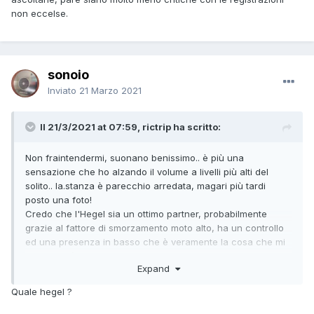
non eccelse.
sonoio
Inviato
21 Marzo 2021
Il 21/3/2021 at 07:59, rictrip ha scritto:
Non fraintendermi, suonano benissimo.. è più una
sensazione che ho alzando il volume a livelli più alti del
solito.. la.stanza è parecchio arredata, magari più tardi
posto una foto!
Credo che l'Hegel sia un ottimo partner, probabilmente
grazie al fattore di smorzamento moto alto, ha un controllo
ed una presenza in basso che è veramente la cosa che mi
piace di più.. anche a volumi esageratamente bassi, le
Expand
basse frequenze sono ben presenti!
Quale hegel ?