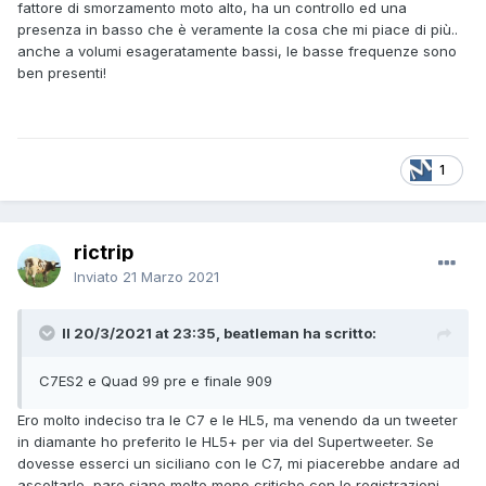
fattore di smorzamento moto alto, ha un controllo ed una
presenza in basso che è veramente la cosa che mi piace di più..
anche a volumi esageratamente bassi, le basse frequenze sono
ben presenti!
1
rictrip
Inviato
21 Marzo 2021
Il 20/3/2021 at 23:35, beatleman ha scritto:
C7ES2 e Quad 99 pre e finale 909
Ero molto indeciso tra le C7 e le HL5, ma venendo da un tweeter
in diamante ho preferito le HL5+ per via del Supertweeter. Se
dovesse esserci un siciliano con le C7, mi piacerebbe andare ad
ascoltarle, pare siano molto meno critiche con le registrazioni