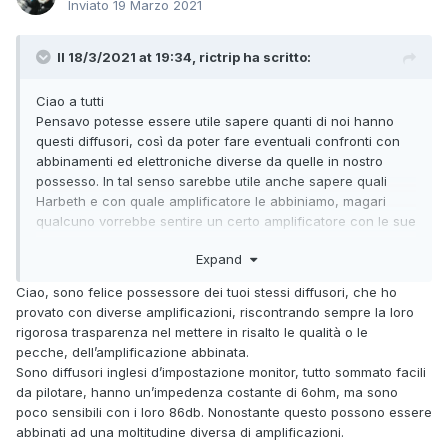
Inviato
19 Marzo 2021
Il 18/3/2021 at 19:34, rictrip ha scritto:
Ciao a tutti
Pensavo potesse essere utile sapere quanti di noi hanno
questi diffusori, così da poter fare eventuali confronti con
abbinamenti ed elettroniche diverse da quelle in nostro
possesso. In tal senso sarebbe utile anche sapere quali
Harbeth e con quale amplificatore le abbiniamo, magari
qualcuno vorrebbe sentire un certo amplificatore con le sue
casse e, distanza e Covid19 permettendo, si potrebbe
Expand
magari togliere la curiosità senza impazzire con 1000
ricerche e 3000 recensioni..
Ciao, sono felice possessore dei tuoi stessi diffusori, che ho
provato con diverse amplificazioni, riscontrando sempre la loro
Io ho le SHL5+ con un Hegel H390
rigorosa trasparenza nel mettere in risalto le qualità o le
pecche, dell’amplificazione abbinata.
Buona musica
Sono diffusori inglesi d’impostazione monitor, tutto sommato facili
Riccardo da Palermo
da pilotare, hanno un’impedenza costante di 6ohm, ma sono
poco sensibili con i loro 86db. Nonostante questo possono essere
abbinati ad una moltitudine diversa di amplificazioni.