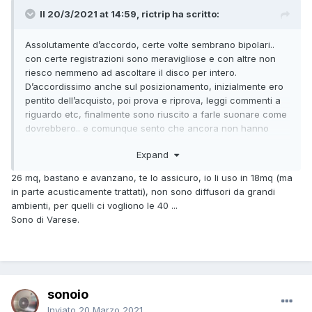
Il 20/3/2021 at 14:59, rictrip ha scritto:
Assolutamente d’accordo, certe volte sembrano bipolari..
con certe registrazioni sono meravigliose e con altre non
riesco nemmeno ad ascoltare il disco per intero.
D’accordissimo anche sul posizionamento, inizialmente ero
pentito dell’acquisto, poi prova e riprova, leggi commenti a
riguardo etc, finalmente sono riuscito a farle suonare come
dovrebbero.. e comunque sento che ancora non hanno
raggiunto il 100% del loro potenziale, credo che i 26mq dell
Expand
mia stanza non siano sufficienti!
Con i Mc non le ho ascoltate, mi dicono piuttosto che vanno
26 mq, bastano e avanzano, te lo assicuro, io li uso in 18mq (ma
da paura con i Luxman 590. Di dove sei tu?
in parte acusticamente trattati), non sono diffusori da grandi
ambienti, per quelli ci vogliono le 40 ...
Sono di Varese.
sonoio
Inviato
20 Marzo 2021