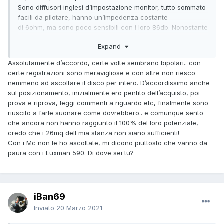
Sono diffusori inglesi d’impostazione monitor, tutto sommato
facili da pilotare, hanno un’impedenza costante
di 6ohm, ma sono poco sensibili con i loro 86db. Nonostante
questo possono essere abbinati ad una moltitudine
Expand
diversa di amplificazioni.
Dai valvolari con pochi watt fino agli stato solido con tanta
Assolutamente d’accordo, certe volte sembrano bipolari.. con
potenza. Digeriscono quasi tutto, non sono troppo difficili da
certe registrazioni sono meravigliose e con altre non riesco
posizionare, ma necessitano di stand dedicati.
nemmeno ad ascoltare il disco per intero. D’accordissimo anche
Le ho ascoltate con i classici e sempre consigliate
sul posizionamento, inizialmente ero pentito dell’acquisto, poi
amplificazioni Naim (ma non mi sono piaciuti), con
prova e riprova, leggi commenti a riguardo etc, finalmente sono
amplificatori giapponesi (Yamaha), con valvolari/ibridi e
riuscito a farle suonare come dovrebbero.. e comunque sento
amplificazioni in classe A Sudgen, ma quella che mi ha
che ancora non hanno raggiunto il 100% del loro potenziale,
veramente e inaspettatamente conquistato, è stata con
credo che i 26mq dell mia stanza non siano sufficienti!
McIntosh. Il diffusore inglese e l’ampli americano, hanno una
Con i Mc non le ho ascoltate, mi dicono piuttosto che vanno da
sinergia inaspettata. Potenza, equilibrio, assenza di fatica
paura con i Luxman 590. Di dove sei tu?
d’ascolto, musicalità, sono alcuni delle caratteristiche che
mi hanno conquistato, alla faccia dei “soliti” abbinamenti
inglesi che molti rivenditori ti propinano.
Con il mio Mc 7900, le mie amate Harbeth, volano.
😊
iBan69
Inviato
20 Marzo 2021