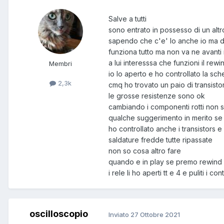
Salve a tutti
sono entrato in possesso di un alt
sapendo che c'e' lo anche io ma de
funziona tutto ma non va ne avanti 
a lui interesssa che funzioni il rew
Membri
io lo aperto e ho controllato la sc
2,3k
cmq ho trovato un paio di transistors
le grosse resistenze sono ok
cambiando i componenti rotti non se
qualche suggerimento in merito se 
ho controllato anche i transistors e i
saldature fredde tutte ripassate
non so cosa altro fare
quando e in play se premo rewind 
i rele li ho aperti tt e 4 e puliti i cont
oscilloscopio
Inviato
27 Ottobre 2021