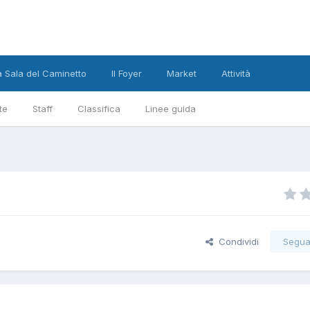
a Sala del Caminetto
Il Foyer
Market
Attività
te
Staff
Classifica
Linee guida
Condividi
Segua