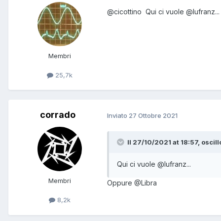
@cicottino
Qui ci vuole
@lufranz
...
Membri
25,7k
corrado
Inviato
27 Ottobre 2021
Il 27/10/2021 at 18:57, oscill
Qui ci vuole
@lufranz
...
Membri
Oppure
@Libra
8,2k