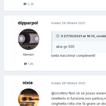
2,3k
dipparpol
Inviato
28 Ottobre 2021
Il 27/10/2021 at 18:13, cicott
akai gx 630
Membri
bella macchina! complimenti!
1,8k
nixie
Inviato
28 Ottobre 2021
@cicottino
Non sò se posso essere d
rimetterlo in funzione,non partiva
cinghietta rotta che fà girare un d