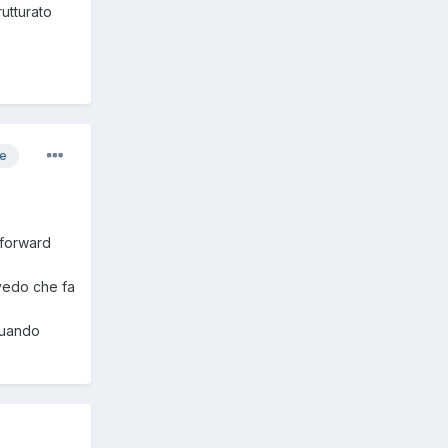
rutturato
re
l forward
vedo che fa
 quando