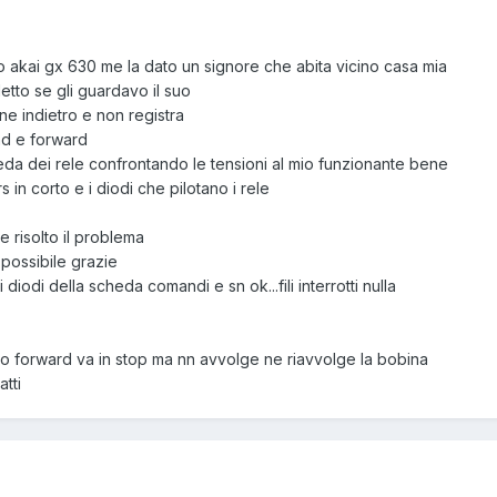
ro akai gx 630 me la dato un signore che abita vicino casa mia
tto se gli guardavo il suo
ne indietro e non registra
ind e forward
heda dei rele confrontando le tensioni al mio funzionante bene
 in corto e i diodi che pilotano i rele
 risolto il problema
possibile grazie
 diodi della scheda comandi e sn ok...fili interrotti nulla
o forward va in stop ma nn avvolge ne riavvolge la bobina
atti