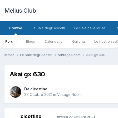
Melius Club
Browse
Le Sale degli Ascolti
Le Sale delle Muse
L
Forum
Blogs
Calendario
Galleria
Le nostre scel
Indice
Le Sale degli Ascolti
Vintage Room
Akai gx 630
Akai gx 630
Da cicottino
27 Ottobre 2021
in
Vintage Room
cicottino
Inviato
27 Ottobre 2021