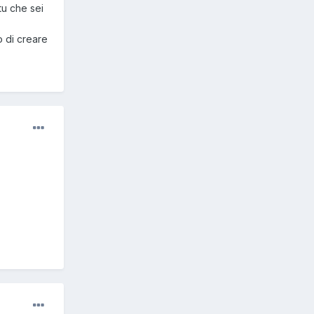
tu che sei
o di creare