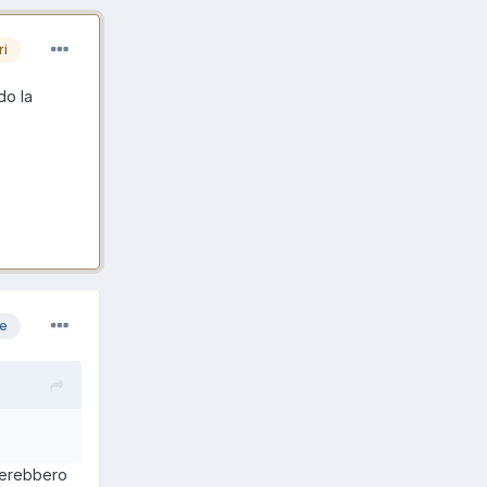
ri
do la
re
irerebbero