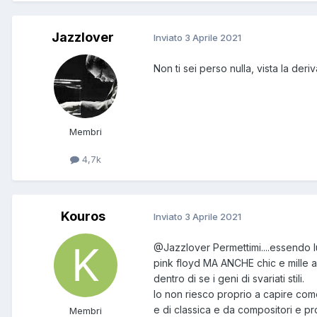
Jazzlover
Inviato
3 Aprile 2021
Non ti sei perso nulla, vista la der
Membri
4,7k
Kouros
Inviato
3 Aprile 2021
@Jazzlover
Permettimi....essendo 
pink floyd MA ANCHE chic e mille al
dentro di se i geni di svariati stili.
Io non riesco proprio a capire com
e di classica e da compositori e pr
Membri