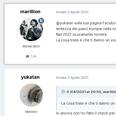
marillion
Inviato
3 Aprile 2021
@yukatan
sulla sua pagina Faceboo
lentezza dei paesi europei nella so
Nel 2022 sicuramente tornerà.
La cosa triste è che ti danno un vo
Moderatori
7,4k
yukatan
Inviato
3 Aprile 2021
Il 3/4/2021 at 20:52, marillio
La cosa triste è che ti danno un
Membri
Io ancora non ho fatto il check pe