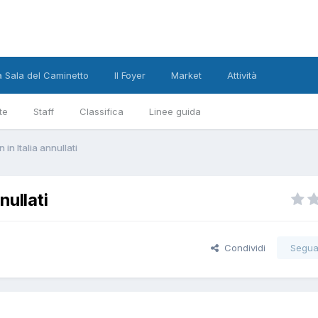
a Sala del Caminetto
Il Foyer
Market
Attività
te
Staff
Classifica
Linee guida
in Italia annullati
nullati
Condividi
Segua