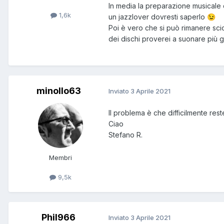
In media la preparazione musicale 
1,6k
un jazzlover dovresti saperlo
😉
Poi è vero che si può rimanere scio
dei dischi proverei a suonare più g
minollo63
Inviato
3 Aprile 2021
Il problema è che difficilmente rester
Ciao
Stefano R.
Membri
9,5k
Phil966
Inviato
3 Aprile 2021