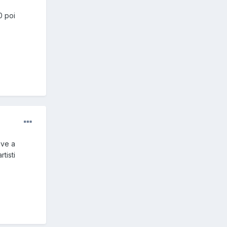
0 poi
ive a
tisti