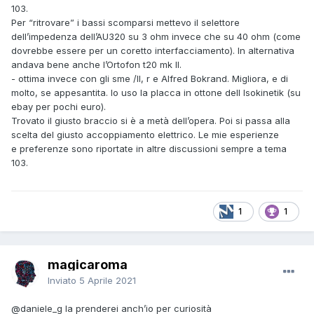
103.
Per “ritrovare” i bassi scomparsi mettevo il selettore
dell’impedenza dell’AU320 su 3 ohm invece che su 40 ohm (come
dovrebbe essere per un coretto interfacciamento). In alternativa
andava bene anche l’Ortofon t20 mk II.
- ottima invece con gli sme /II, r e Alfred Bokrand. Migliora, e di
molto, se appesantita. Io uso la placca in ottone dell Isokinetik (su
ebay per pochi euro).
Trovato il giusto braccio si è a metà dell’opera. Poi si passa alla
scelta del giusto accoppiamento elettrico. Le mie esperienze
e preferenze sono riportate in altre discussioni sempre a tema
103.
1
1
magicaroma
Inviato
5 Aprile 2021
@daniele_g
la prenderei anch’io per curiosità