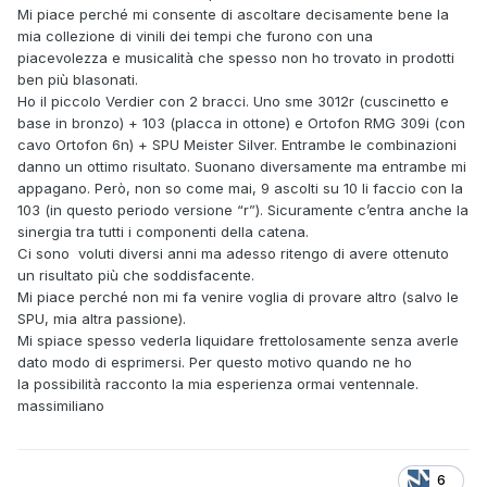
Mi piace perché mi consente di ascoltare decisamente bene la
mia collezione di vinili dei tempi che furono con una
piacevolezza e musicalità che spesso non ho trovato in prodotti
ben più blasonati.
Ho il piccolo Verdier con 2 bracci. Uno sme 3012r (cuscinetto e
base in bronzo) + 103 (placca in ottone) e Ortofon RMG 309i (con
cavo Ortofon 6n) + SPU Meister Silver. Entrambe le combinazioni
danno un ottimo risultato. Suonano diversamente ma entrambe mi
appagano. Però, non so come mai, 9 ascolti su 10 li faccio con la
103 (in questo periodo versione “r”). Sicuramente c’entra anche la
sinergia tra tutti i componenti della catena.
Ci sono voluti diversi anni ma adesso ritengo di avere ottenuto
un risultato più che soddisfacente.
Mi piace perché non mi fa venire voglia di provare altro (salvo le
SPU, mia altra passione).
Mi spiace spesso vederla liquidare frettolosamente senza averle
dato modo di esprimersi. Per questo motivo quando ne ho
la possibilità racconto la mia esperienza ormai ventennale.
massimiliano
6