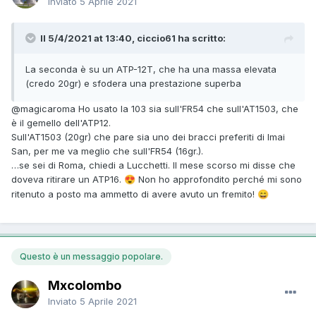
Inviato
5 Aprile 2021
Il 5/4/2021 at 13:40, ciccio61 ha scritto:
La seconda è su un ATP-12T, che ha una massa elevata
(credo 20gr) e sfodera una prestazione superba
@magicaroma
Ho usato la 103 sia sull'FR54 che sull'AT1503, che
è il gemello dell'ATP12.
Sull'AT1503 (20gr) che pare sia uno dei bracci preferiti di Imai
San, per me va meglio che sull'FR54 (16gr.).
…se sei di Roma, chiedi a Lucchetti. Il mese scorso mi disse che
doveva ritirare un ATP16.
Non ho approfondito perché mi sono
😍
ritenuto a posto ma ammetto di avere avuto un fremito!
😄
Questo è un messaggio popolare.
Mxcolombo
Inviato
5 Aprile 2021