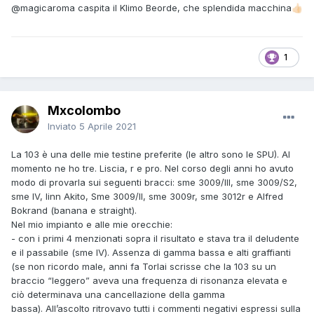
@magicaroma
caspita il Klimo Beorde, che splendida macchina
👍🏻
1
Mxcolombo
Inviato
5 Aprile 2021
La 103 è una delle mie testine preferite (le altro sono le SPU). Al
momento ne ho tre. Liscia, r e pro. Nel corso degli anni ho avuto
modo di provarla sui seguenti bracci: sme 3009/III, sme 3009/S2,
sme IV, linn Akito, Sme 3009/II, sme 3009r, sme 3012r e Alfred
Bokrand (banana e straight).
Nel mio impianto e alle mie orecchie:
- con i primi 4 menzionati sopra il risultato e stava tra il deludente
e il passabile (sme IV). Assenza di gamma bassa e alti graffianti
(se non ricordo male, anni fa Torlai scrisse che la 103 su un
braccio “leggero” aveva una frequenza di risonanza elevata e
ciò determinava una cancellazione della gamma
bassa). All’ascolto ritrovavo tutti i commenti negativi espressi sulla