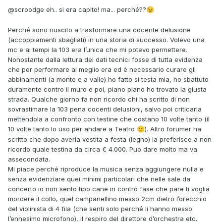
@scroodge
eh.. si era capito! ma... perché??
😉
Perché sono riuscito a trasformare una cocente delusione
(accoppiamenti sbagliati) in una storia di successo. Volevo una
mc e ai tempi la 103 era l’unica che mi potevo permettere.
Nonostante dalla lettura dei dati tecnici fosse di tutta evidenza
che per performare al meglio era ed è necessario curare gli
abbinamenti (a monte e a valle) ho fatto si testa mia, ho sbattuto
duramente contro il muro e poi, piano piano ho trovato la giusta
strada. Qualche giorno fa non ricordo chi ha scritto di non
sovrastimare la 103 pena cocenti delusioni, salvo poi criticarla
mettendola a confronto con testine che costano 10 volte tanto (il
10 volte tanto lo uso per andare a Teatro
). Altro forumer ha
🙂
scritto che dopo averla vestita a festa (legno) la preferisce a non
ricordo quale testina da circa € 4.000. Può dare molto ma va
assecondata.
Mi piace perché riproduce la musica senza aggiungere nulla e
senza evidenziare quei minimi particolari che nelle sale da
concerto io non sento tipo cane in contro fase che pare ti voglia
mordere il collo, quel campanellino messo 2cm dietro l’orecchio
del violinista di 4 fila (che senti solo perché li hanno messo
l’ennesimo microfono), il respiro del direttore d’orchestra etc.