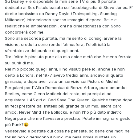
Su Disney + è disponibile la mini serie TV di più 6 puntate
dedicata ai Sex Pistols basata sull'autobiografia di Steve Jones. E'
diretta benissimo da Danny Doyle (Trainspotting, Slumdog
Millionaire) intrecalando spesso immagini d'epoca. Belle e
realistiche le ambientazioni, chi ha dimestichezza con Soho
concorderà con me.
Sono alla seconda puntata, ma mi sento di consigliarvene la
visione, credo la serie rende l'atmosfera, l'elettricità la
sfrontatezza del punk e di quegli anni.
Tra l'altro è piaciuto pure alla mia dolce metà che è meno ferrata
sul punk di me.
Nel mio piccolo quegli anni, li ho vissuti pere io, anche se non
certo a Londra, nel 1977 avevo tredici anni, andavo al quarto
ginnasio, e dopo aver visto un servizio sui Pistols di Michel
Pergolani per l''Altra Domenica di Renzo Arbore, pure amando i
Beatles, come Glenn Matlock del resto, mi precipitai ad
acquistare il 45 giri di God Save The Queen. Qualche tempo dopo
mi feci prestare dal fratello più grande di un mio, allora caro
amico, Never Mind The Bollocks, e non l'ho più dato indietro.
Negai pure che me l'avessero prestato. Potete immaginare gesto
più Punk?
😃
Vedetevelo e postate qui cosa ne pensate. so bene che molti nel
forum non digeriscono il punk, ma nella prima puntata un