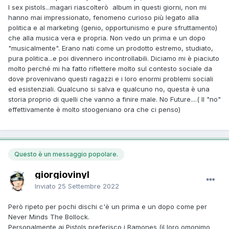
I sex pistols...magari riascolterò album in questi giorni, non mi
hanno mai impressionato, fenomeno curioso più legato alla
politica e al marketing (genio, opportunismo e pure sfruttamento)
che alla musica vera e propria. Non vedo un prima e un dopo
"musicalmente". Erano nati come un prodotto estremo, studiato,
pura politica...e poi divennero incontrollabili. Diciamo mi è piaciuto
molto perché mi ha fatto riflettere molto sul contesto sociale da
dove provenivano questi ragazzi e i loro enormi problemi sociali
ed esistenziali. Qualcuno si salva e qualcuno no, questa è una
storia proprio di quelli che vanno a finire male. No Future....( Il "no"
effettivamente è molto stoogeniano ora che ci penso)
Questo è un messaggio popolare.
giorgiovinyl
Inviato
25 Settembre 2022
Però ripeto per pochi dischi c'è un prima e un dopo come per
Never Minds The Bollock.
Personalmente ai Pistols preferisco i Ramones (il loro omonimo