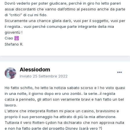
Dovrò vederlo per poter giudicare, perché in giro ho letto pareri
assai discordanti che vanno dall’ottimo al pessimo anche da parte
di “critici” di cui mi fido.
Sicuramente una chance gliela darò, vuoi per il soggetto, vuoi per
il regista... vuoi perché comunque parte integrante della mia
gioventù !
Ciao
☮️
Stefano R.
Alessiodom
Inviato
25 Settembre 2022
Ho fatto schifio, ho letto la notizia sabato scorso e l ho visto quasi
in una notte, il giorno dopo ero uno zombi.. la serie...il regista
calza a pennello, gli attori son veramente bravi e han fatto un bel
lavoro.
L'attore che interpreta Rotten mi piace un casino, bravissimo e
proprio il suo personaggio ha attirato di più la mia attenzione.
Tuttavia il vero Rotten-Lydon ha dichiarato che non approva nulla
e non ha fatto parte del progetto Disney (sarà vero ?)